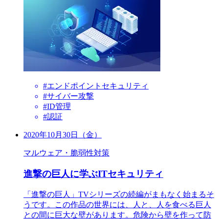
#エンドポイントセキュリティ
#サイバー攻撃
#ID管理
#認証
2020年10月30日（金）
マルウェア・脆弱性対策
進撃の巨人に学ぶITセキュリティ
「進撃の巨人」TVシリーズの続編がまもなく始まるそ
うです。この作品の世界には、人と、人を食べる巨人
との間に巨大な壁があります。危険から壁を作って防