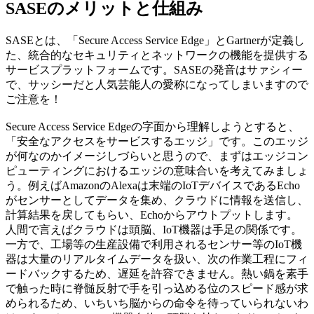
SASEのメリットと仕組み
SASEとは、「Secure Access Service Edge」とGartnerが定義し
た、統合的なセキュリティとネットワークの機能を提供する
サービスプラットフォームです。SASEの発音はサァシィー
で、サッシーだと人気芸能人の愛称になってしまいますので
ご注意を！
Secure Access Service Edgeの字面から理解しようとすると、
「安全なアクセスをサービスするエッジ」です。このエッジ
が何なのかイメージしづらいと思うので、まずはエッジコン
ピューティングにおけるエッジの意味合いを考えてみましょ
う。例えばAmazonのAlexaは末端のIoTデバイスであるEcho
がセンサーとしてデータを集め、クラウドに情報を送信し、
計算結果を戻してもらい、Echoからアウトプットします。
人間で言えばクラウドは頭脳、IoT機器は手足の関係です。
一方で、工場等の生産設備で利用されるセンサー等のIoT機
器は大量のリアルタイムデータを扱い、次の作業工程にフィ
ードバックするため、遅延を許容できません。熱い鍋を素手
で触った時に脊髄反射で手を引っ込める位のスピード感が求
められるため、いちいち脳からの命令を待っていられないわ