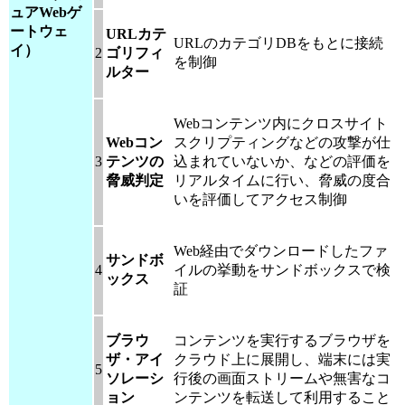
ュアWebゲ
ートウェ
URLカテ
URLのカテゴリDBをもとに接続
イ）
2
ゴリフィ
を制御
ルター
Webコンテンツ内にクロスサイト
Webコン
スクリプティングなどの攻撃が仕
3
テンツの
込まれていないか、などの評価を
脅威判定
リアルタイムに行い、脅威の度合
いを評価してアクセス制御
Web経由でダウンロードしたファ
サンドボ
4
イルの挙動をサンドボックスで検
ックス
証
ブラウ
コンテンツを実行するブラウザを
ザ・アイ
クラウド上に展開し、端末には実
5
ソレーシ
行後の画面ストリームや無害なコ
ョン
ンテンツを転送して利用すること