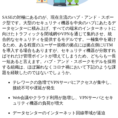
SASEの対極にあるのが、現在主流のハブ・アンド・スポー
ク型です。大型のセキュリティ機器を中央のハブにあたるデ
ータセンターに積み上げ、すべての端末のインターネットに
向けたトラフィックを閉域網やVPNを通じて集約させ、統
合的なセキュリティを提供するモデルです。一極集中を避け
るため、ある程度のユーザー規模の拠点には拠点側にUTM
を導入する場合もありますが、セキュリティ機器が分散すれ
ばそれだけ管理ポイントが増えてしまうため、どちらも一長
一短あると言えます。ハブ・アンド・スポークモデルを採用
する組織は、ほぼ漏れなくコロナ禍において下記のような課
題を経験したのではないでしょうか。
テレワークの急増でVPNサーバにアクセスが集中し、
接続不可や遅延が発生
Web会議やクラウド利用が急増し、VPNサーバとセキ
ュリティ機器の負荷が増大
データセンターのインターネット回線帯域が逼迫