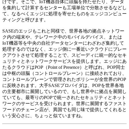
けです。そこで、IoT機器自体に頭脳を持たせたり、データ
を集約して計算するセンターも工場単位で分散させるなどし
て、なるべくエッジに処理を寄せたものをエッジコンピュー
ティングと呼びます。
SASEのエッジもこれと同様で、世界各地の拠点ネットワー
ク内の端末や、テレワーク中のモバイルデバイス、または
IoT機器等を中央の自社データセンターにわざわざ集約して
処理するのではなく、エッジ側に一番近いクラウドにブレー
クアウトさせて処理することで、スピーディに統一的なセキ
ュリティとネットワークサービスを提供します。エッジにあ
たるクラウドはPOP（Point of Presence）と呼ばれ、POP同士
は中枢の頭脳（コントロールプレーン）に接続されており、
コントロールプレーンで管理されたポリシーが全世界のPOP
に反映されます。大手SASEプロバイダは、POPを世界各地
の主要都市に展開しているので、もし世界中に拠点を展開し
ていても、最寄りのPOPで統一されたセキュリティとネット
ワークのサービスを受けられます。世界に展開するファスト
フードのチェーン店が、異国でも同じ味で提供してくれると
いう安心さに、ちょっと似ていますね。