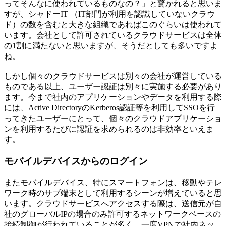
ってそんなに使われているものなの？」と驚かれると思いま
すが、シャドーIT （IT部門が利用を認識していないクラウ
ド）の数を含むと大きな組織であればこのぐらいは使われて
います。会社として許可されているクラウドサービスは全体
の1割に満たないと思いますが、そうだとしても多いですよ
ね。
しかし個々のクラウドサービスは別々の会社が運営している
ものである以上、ユーザー認証は別々に実施する必要があり
ます。今まで社内のアプリケーションやデータを利用する際
には、Active DirectoryのKerberos認証等を利用してSSOを行
ってきたユーザーにとって、個々のクラウドアプリケーショ
ンを利用するたびに認証を求められるのは非効率といえま
す。
モバイルデバイスからのログイン
またモバイルデバイス、特にスマートフォンは、移動やテレ
ワーク時のサブ端末として利用するシーンが増えていると思
います。クラウドサービスへアクセスする際は、送信元が自
社のグローバルIPの場合のみ許可するネットワークベースの
接続制御が行われていることが多く、一度VPNで社内ネッ