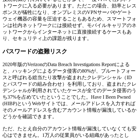
トワークに入る必要があります。ただこの場合、効率とレス
ポンスが犠牲になり、オンプレミスのVPNサーバやゲート
ウェイ機器の容量を圧迫することもあるため、スマートフォ
ンは社内ネットワークには接続せず、モバイルキャリアのネ
ットワークからインターネットに直接接続するケースもあ
り、セキュリティ上の課題が残ります。
パスワードの盗難リスク
2020年版のVerizonのData Breach Investigations Reportによる
と、ハッキングによるデータ侵害の80%が、ブルートフォー
スと呼ばれる総当たり攻撃か盗まれたクレデンシャル（ID
とパスワードの組み合わせ）を利用しており、盗まれたクレ
デンシャルが利用されていたケースが全てのデータ侵害のう
ち37%を占めていたということでした。Have I Been Pwned
(HIBP)というWebサイトでは、メールアドレスを入力すれば
そのメールアドレスを含むアカウント情報が漏洩しているか
どうかを確認できます。
ただ、たとえ自分のアカウント情報が漏洩していなくても安
心はできません。1万人の従業員がいる組織があったとし