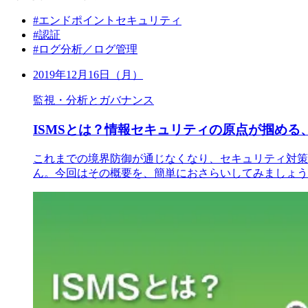
#エンドポイントセキュリティ
#認証
#ログ分析／ログ管理
2019年12月16日（月）
監視・分析とガバナンス
ISMSとは？情報セキュリティの原点が掴める、
これまでの境界防御が通じなくなり、セキュリティ対策
ん。今回はその概要を、簡単におさらいしてみましょう