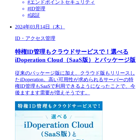
#エンドポイントセキュリティ
#ID管理
#認証
2024年03月14日（木）
ID・アクセス管理
特権ID管理もクラウドサービスで！選べる
iDoperation Cloud（SaaS版）とパッケージ版
従来のパッケージ版に加え、クラウド版もリリースし
たiDoperation。高い可用性が求められるサーバーの特
権ID管理もSaaSで利用できるようになったことで、今
後ますます需要が増えそうです。