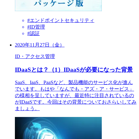
#エンドポイントセキュリティ
#ID管理
#認証
2020年11月27日（金）
ID・アクセス管理
IDaaSとは？（1）IDaaSが必要になった背景
SaaS、IaaS、PaaSなど、製品機能のサービス化が進ん
でいます。もはや「なんでも・アズ・ア・サービス」
の様相を呈していますが、最近特に注目されているの
がIDaaSです。今回はその背景についておさらいしてみ
ましょう。