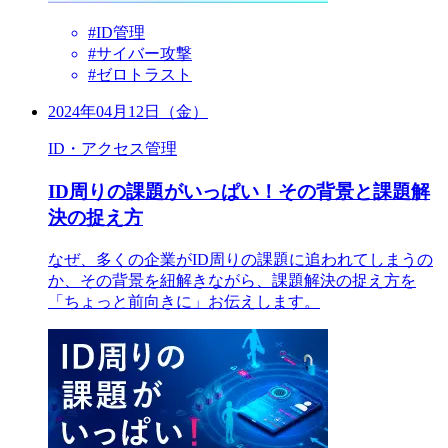
#ID管理
#サイバー攻撃
#ゼロトラスト
2024年04月12日（金）
ID・アクセス管理
ID周りの課題がいっぱい！その背景と課題解
決の捉え方
なぜ、多くの企業がID周りの課題に追われてしまうの
か、その背景を紐解きながら、課題解決の捉え方を
「ちょっと前向きに」お伝えします。