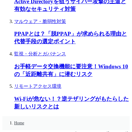
Active Directoryを狙うサイバー攻撃の王道と
有効なセキュリティ対策
マルウェア・脆弱性対策
PPAPとは？「脱PPAP」が求められる理由と
代替手段の選定ポイント
監視・分析とガバナンス
お手軽データ交換機能に要注意！Windows 10
の「近距離共有」に潜むリスク
リモートアクセス環境
Wi-Fiが危ない！？逆テザリングがもたらした
新しいリスクとは
Home