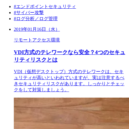
#エンドポイントセキュリティ
#サイバー攻撃
#ログ分析／ログ管理
2019年01月16日（水）
リモートアクセス環境
VDI方式のテレワークなら安全？4つのセキュ
リティリスクとは
VDI（仮想デスクトップ）方式のテレワークは、セキ
ュリティが高いといわれていますが、実は注意するべ
きセキュリティリスクがあります。しっかりとチェッ
クをして対策しましょう。