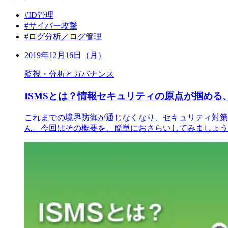
#ID管理
#サイバー攻撃
#ログ分析／ログ管理
2019年12月16日（月）
監視・分析とガバナンス
ISMSとは？情報セキュリティの原点が掴める、
これまでの境界防御が通じなくなり、セキュリティ対策
ん。今回はその概要を、簡単におさらいしてみましょう