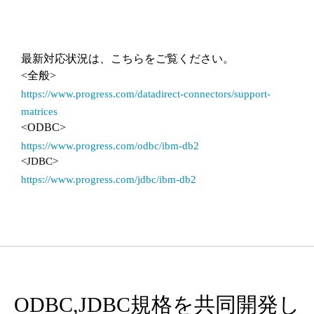
最新対応状況は、こちらをご覧ください。
<全般>
https://www.progress.com/datadirect-connectors/support-
matrices
<ODBC>
https://www.progress.com/odbc/ibm-db2
<JDBC>
https://www.progress.com/jdbc/ibm-db2
ODBC,JDBC規格を共同開発し