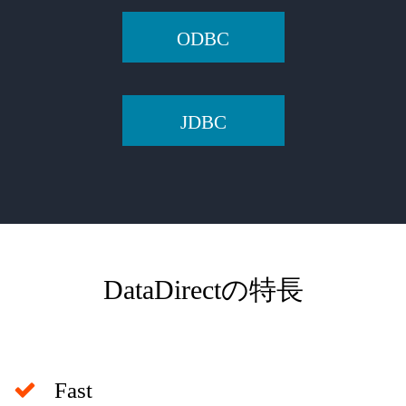
ODBC
JDBC
DataDirectの特長
Fast