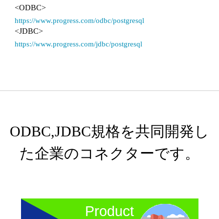
<ODBC>
https://www.progress.com/odbc/postgresql
<JDBC>
https://www.progress.com/jdbc/postgresql
ODBC,JDBC規格を共同開発し
た企業のコネクターです。