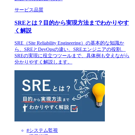
サービス品質
SREとは？目的から実現方法までわかりやす
く解説
SRE（Site Reliability Engineering）の基本的な知識か
ら、SREとDevOpsの違い、SREエンジニアの役割、
SREの実現に役立つツールまで、具体例も交えながら
分かりやすく解説します。
#システム監視