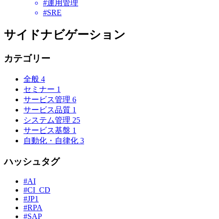
#運用管理
#SRE
サイドナビゲーション
カテゴリー
全般
4
セミナー
1
サービス管理
6
サービス品質
1
システム管理
25
サービス基盤
1
自動化・自律化
3
ハッシュタグ
#AI
#CI_CD
#JP1
#RPA
#SAP