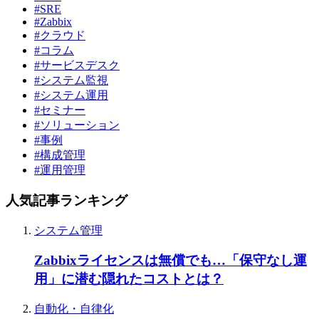
#SRE
#Zabbix
#クラウド
#コラム
#サービスデスク
#システム監視
#システム運用
#セミナー
#ソリューション
#事例
#構成管理
#運用管理
人気記事ランキング
システム管理
Zabbixライセンスは無償でも…「保守なし運
用」に潜む隠れたコストとは？
自動化・自律化