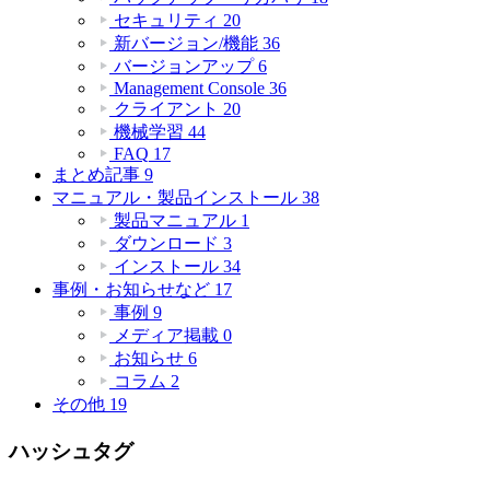
セキュリティ
20
新バージョン/機能
36
バージョンアップ
6
Management Console
36
クライアント
20
機械学習
44
FAQ
17
まとめ記事
9
マニュアル・製品インストール
38
製品マニュアル
1
ダウンロード
3
インストール
34
事例・お知らせなど
17
事例
9
メディア掲載
0
お知らせ
6
コラム
2
その他
19
ハッシュタグ