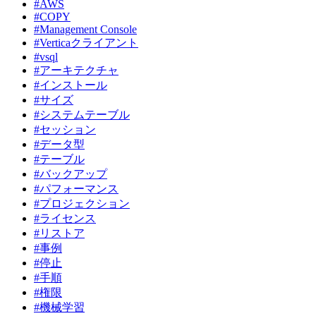
#AWS
#COPY
#Management Console
#Verticaクライアント
#vsql
#アーキテクチャ
#インストール
#サイズ
#システムテーブル
#セッション
#データ型
#テーブル
#バックアップ
#パフォーマンス
#プロジェクション
#ライセンス
#リストア
#事例
#停止
#手順
#権限
#機械学習