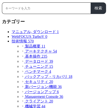
検索
カテゴリー
マニュアル, ダウンロード
1
WebFOCUS TurboV
0
技術情報
570
製品概要
11
アーキテクチャ
54
基本操作
235
データロード
39
チューニング
15
ベンチマーク
4
バックアップ・リカバリ
18
セキュリティ
20
新バージョン/機能
36
バージョンアップ
6
Management Console
36
クライアント
20
機械学習
44