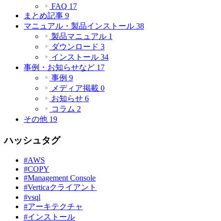
FAQ
17
まとめ記事
9
マニュアル・製品インストール
38
製品マニュアル
1
ダウンロード
3
インストール
34
事例・お知らせなど
17
事例
9
メディア掲載
0
お知らせ
6
コラム
2
その他
19
ハッシュタグ
#AWS
#COPY
#Management Console
#Verticaクライアント
#vsql
#アーキテクチャ
#インストール