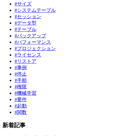
#サイズ
#システムテーブル
#セッション
#データ型
#テーブル
#バックアップ
#パフォーマンス
#プロジェクション
#ライセンス
#リストア
#事例
#停止
#手順
#権限
#機械学習
#要件
#起動
#関数
新着記事