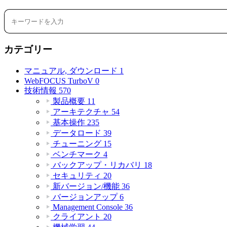
カテゴリー
マニュアル, ダウンロード
1
WebFOCUS TurboV
0
技術情報
570
製品概要
11
アーキテクチャ
54
基本操作
235
データロード
39
チューニング
15
ベンチマーク
4
バックアップ・リカバリ
18
セキュリティ
20
新バージョン/機能
36
バージョンアップ
6
Management Console
36
クライアント
20