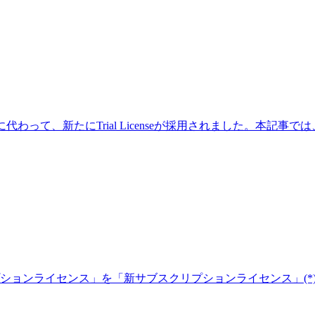
itionに代わって、新たにTrial Licenseが採用されました。本記事では
ンライセンス」を「新サブスクリプションライセンス」(*)に更