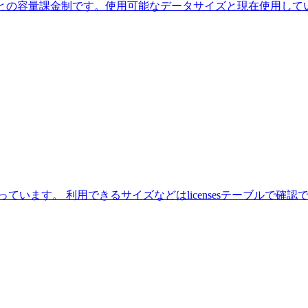
との容量課金制です。使用可能なデータサイズと現在使用しているデータ
できるサイズなどはlicensesテーブルで確認できます。dbadmin=&gt; se