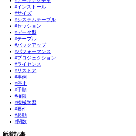
#アーキテクチャ
#インストール
#サイズ
#システムテーブル
#セッション
#データ型
#テーブル
#バックアップ
#パフォーマンス
#プロジェクション
#ライセンス
#リストア
#事例
#停止
#手順
#権限
#機械学習
#要件
#起動
#関数
新着記事