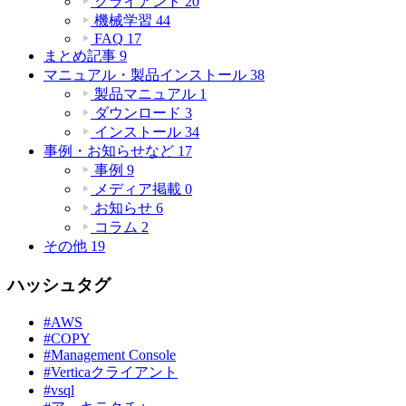
クライアント
20
機械学習
44
FAQ
17
まとめ記事
9
マニュアル・製品インストール
38
製品マニュアル
1
ダウンロード
3
インストール
34
事例・お知らせなど
17
事例
9
メディア掲載
0
お知らせ
6
コラム
2
その他
19
ハッシュタグ
#AWS
#COPY
#Management Console
#Verticaクライアント
#vsql