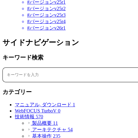
#バージョンv25r1
#バージョンv25r2
#バージョンv25r3
#バージョンv25r4
#バージョンv26r1
サイドナビゲーション
キーワード検索
カテゴリー
マニュアル, ダウンロード
1
WebFOCUS TurboV
0
技術情報
570
製品概要
11
アーキテクチャ
54
基本操作
235