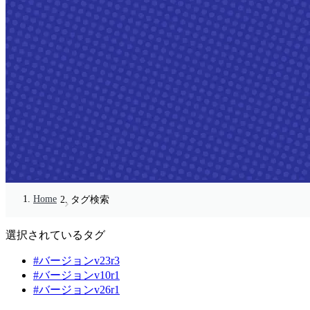
Home
タグ検索
選択されているタグ
#バージョンv23r3
#バージョンv10r1
#バージョンv26r1