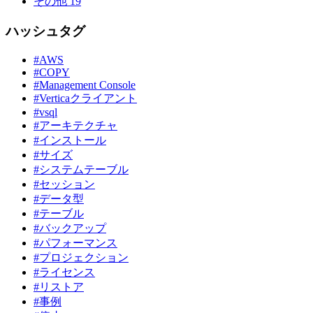
その他
19
ハッシュタグ
#AWS
#COPY
#Management Console
#Verticaクライアント
#vsql
#アーキテクチャ
#インストール
#サイズ
#システムテーブル
#セッション
#データ型
#テーブル
#バックアップ
#パフォーマンス
#プロジェクション
#ライセンス
#リストア
#事例