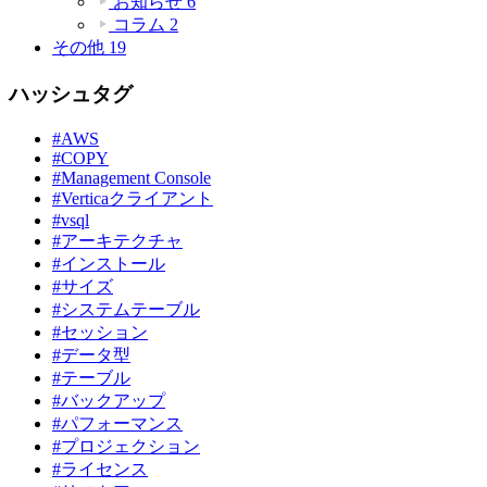
お知らせ
6
コラム
2
その他
19
ハッシュタグ
#AWS
#COPY
#Management Console
#Verticaクライアント
#vsql
#アーキテクチャ
#インストール
#サイズ
#システムテーブル
#セッション
#データ型
#テーブル
#バックアップ
#パフォーマンス
#プロジェクション
#ライセンス