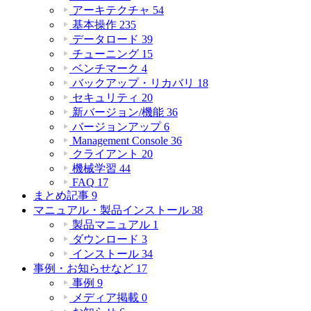
アーキテクチャ
54
基本操作
235
データロード
39
チューニング
15
ベンチマーク
4
バックアップ・リカバリ
18
セキュリティ
20
新バージョン/機能
36
バージョンアップ
6
Management Console
36
クライアント
20
機械学習
44
FAQ
17
まとめ記事
9
マニュアル・製品インストール
38
製品マニュアル
1
ダウンロード
3
インストール
34
事例・お知らせなど
17
事例
9
メディア掲載
0