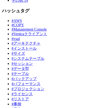
その他
19
ハッシュタグ
#AWS
#COPY
#Management Console
#Verticaクライアント
#vsql
#アーキテクチャ
#インストール
#サイズ
#システムテーブル
#セッション
#データ型
#テーブル
#バックアップ
#パフォーマンス
#プロジェクション
#ライセンス
#リストア
#事例