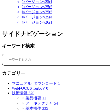
#バージョンv25r1
#バージョンv25r2
#バージョンv25r3
#バージョンv25r4
#バージョンv26r1
サイドナビゲーション
キーワード検索
カテゴリー
マニュアル, ダウンロード
1
WebFOCUS TurboV
0
技術情報
570
製品概要
11
アーキテクチャ
54
基本操作
235