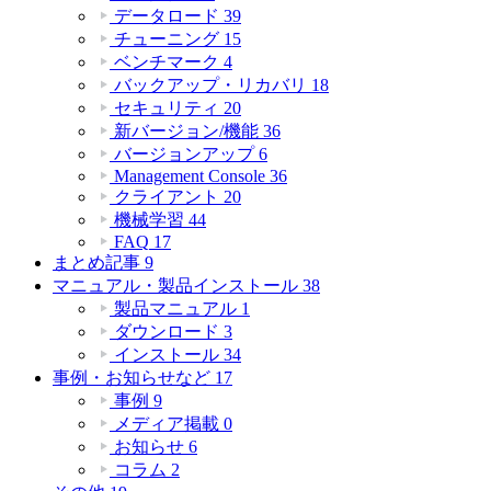
データロード
39
チューニング
15
ベンチマーク
4
バックアップ・リカバリ
18
セキュリティ
20
新バージョン/機能
36
バージョンアップ
6
Management Console
36
クライアント
20
機械学習
44
FAQ
17
まとめ記事
9
マニュアル・製品インストール
38
製品マニュアル
1
ダウンロード
3
インストール
34
事例・お知らせなど
17
事例
9
メディア掲載
0
お知らせ
6
コラム
2