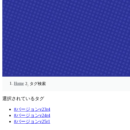
Home
タグ検索
選択されているタグ
#バージョンv23r4
#バージョンv24r4
#バージョンv25r1