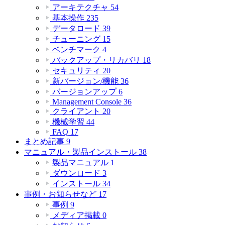
アーキテクチャ
54
基本操作
235
データロード
39
チューニング
15
ベンチマーク
4
バックアップ・リカバリ
18
セキュリティ
20
新バージョン/機能
36
バージョンアップ
6
Management Console
36
クライアント
20
機械学習
44
FAQ
17
まとめ記事
9
マニュアル・製品インストール
38
製品マニュアル
1
ダウンロード
3
インストール
34
事例・お知らせなど
17
事例
9
メディア掲載
0