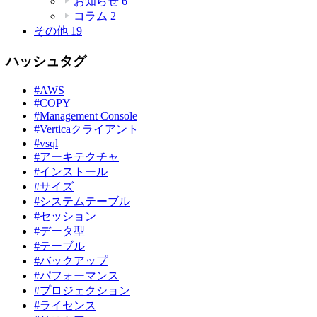
お知らせ
6
コラム
2
その他
19
ハッシュタグ
#AWS
#COPY
#Management Console
#Verticaクライアント
#vsql
#アーキテクチャ
#インストール
#サイズ
#システムテーブル
#セッション
#データ型
#テーブル
#バックアップ
#パフォーマンス
#プロジェクション
#ライセンス