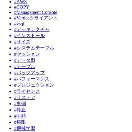
#AWS
#COPY
#Management Console
#Verticaクライアント
#vsql
#アーキテクチャ
#インストール
#サイズ
#システムテーブル
#セッション
#データ型
#テーブル
#バックアップ
#パフォーマンス
#プロジェクション
#ライセンス
#リストア
#事例
#停止
#手順
#権限
#機械学習