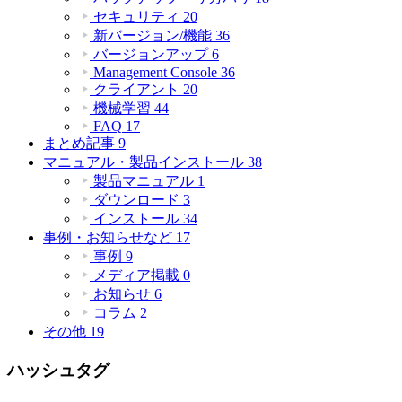
セキュリティ
20
新バージョン/機能
36
バージョンアップ
6
Management Console
36
クライアント
20
機械学習
44
FAQ
17
まとめ記事
9
マニュアル・製品インストール
38
製品マニュアル
1
ダウンロード
3
インストール
34
事例・お知らせなど
17
事例
9
メディア掲載
0
お知らせ
6
コラム
2
その他
19
ハッシュタグ