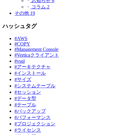
お知らせ
6
コラム
2
その他
19
ハッシュタグ
#AWS
#COPY
#Management Console
#Verticaクライアント
#vsql
#アーキテクチャ
#インストール
#サイズ
#システムテーブル
#セッション
#データ型
#テーブル
#バックアップ
#パフォーマンス
#プロジェクション
#ライセンス