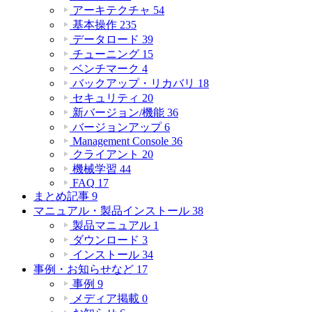
アーキテクチャ
54
基本操作
235
データロード
39
チューニング
15
ベンチマーク
4
バックアップ・リカバリ
18
セキュリティ
20
新バージョン/機能
36
バージョンアップ
6
Management Console
36
クライアント
20
機械学習
44
FAQ
17
まとめ記事
9
マニュアル・製品インストール
38
製品マニュアル
1
ダウンロード
3
インストール
34
事例・お知らせなど
17
事例
9
メディア掲載
0