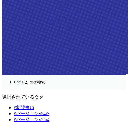
Home
タグ検索
選択されているタグ
#制限事項
#バージョンv24r3
#バージョンv25r4