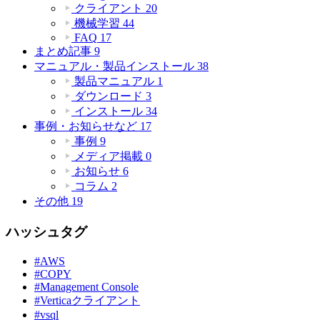
クライアント
20
機械学習
44
FAQ
17
まとめ記事
9
マニュアル・製品インストール
38
製品マニュアル
1
ダウンロード
3
インストール
34
事例・お知らせなど
17
事例
9
メディア掲載
0
お知らせ
6
コラム
2
その他
19
ハッシュタグ
#AWS
#COPY
#Management Console
#Verticaクライアント
#vsql