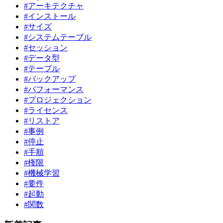
#アーキテクチャ
#インストール
#サイズ
#システムテーブル
#セッション
#データ型
#テーブル
#バックアップ
#パフォーマンス
#プロジェクション
#ライセンス
#リストア
#事例
#停止
#手順
#権限
#機械学習
#要件
#起動
#関数