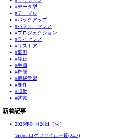
#セッション
#データ型
#テーブル
#バックアップ
#パフォーマンス
#プロジェクション
#ライセンス
#リストア
#事例
#停止
#手順
#権限
#機械学習
#要件
#起動
#関数
新着記事
2026年04月28日（火）
Verticaログファイル一覧(24.3)