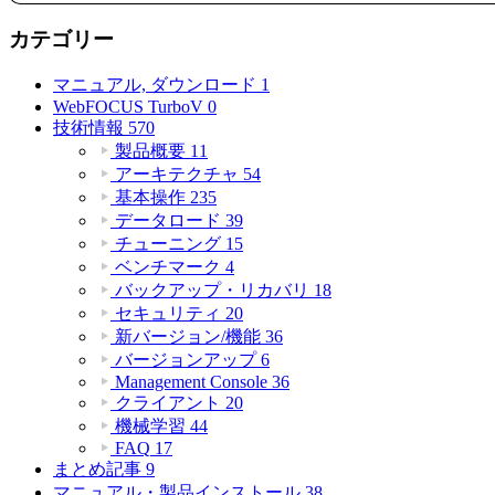
カテゴリー
マニュアル, ダウンロード
1
WebFOCUS TurboV
0
技術情報
570
製品概要
11
アーキテクチャ
54
基本操作
235
データロード
39
チューニング
15
ベンチマーク
4
バックアップ・リカバリ
18
セキュリティ
20
新バージョン/機能
36
バージョンアップ
6
Management Console
36
クライアント
20
機械学習
44
FAQ
17
まとめ記事
9
マニュアル・製品インストール
38