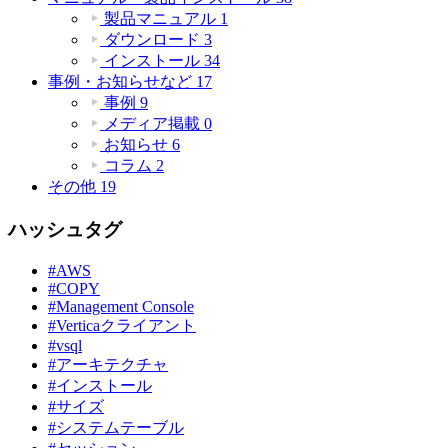
製品マニュアル
1
ダウンロード
3
インストール
34
事例・お知らせなど
17
事例
9
メディア掲載
0
お知らせ
6
コラム
2
その他
19
ハッシュタグ
#AWS
#COPY
#Management Console
#Verticaクライアント
#vsql
#アーキテクチャ
#インストール
#サイズ
#システムテーブル