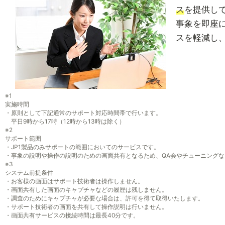
ス
を提供し
事象を即座
スを軽減し
※1
実施時間
・原則として下記通常のサポート対応時間帯で行います。
平日9時から17時（12時から13時は除く）
※2
サポート範囲
・JP1製品のみサポートの範囲においてのサービスです。
・事象の説明や操作の説明のための画面共有となるため、QA会やチューニング
※3
システム前提条件
・お客様の画面はサポート技術者は操作しません。
・画面共有した画面のキャプチャなどの履歴は残しません。
・調査のためにキャプチャが必要な場合は、許可を得て取得いたします。
・サポート技術者の画面を共有して操作説明は行いません。
・画面共有サービスの接続時間は最長40分です。