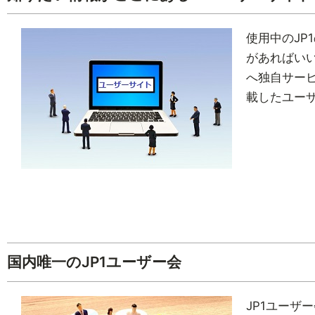
使用中のJP
があればいい
へ独自サービ
載したユー
国内唯一のJP1ユーザー会
JP1ユーザ