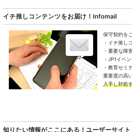
イチ推しコンテンツをお届け！Infomail
保守契約を
・イチ推しコ
・重要な障
・JP1イベ
・教育セミ
重要度の高
入手し対処
知りたい情報がここにある！ユーザーサイト