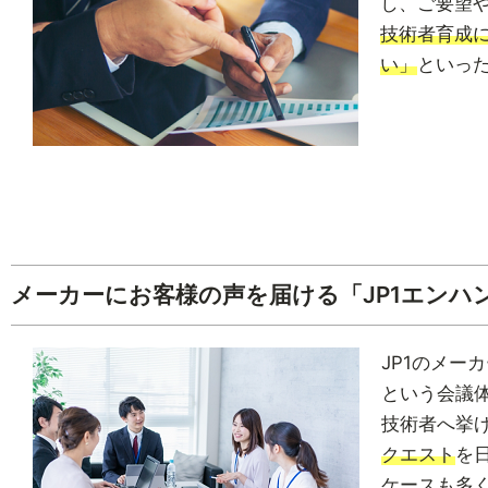
し、ご要望
技術者育成
い」
といった
メーカーにお客様の声を届ける「JP1エンハ
JP1のメー
という会議
技術者へ挙
クエスト
を
ケースも多