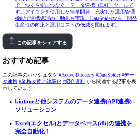
で「つくらずにつなぐ」データ連携（EAI）ツールで
す。アイコンを使用した簡単開発、充実した運用管理
機能で連携処理の自動化を実現。DataSpiderなら、開発
生産性の向上と運用コストの低減を図れます。
この記事をシェアする
おすすめ記事
この記事のハッシュタグ
#Active Directory
#DataSpider
#デー
タ連携
#業務改善／効率化
#紹介資料
から関連する記事を表
示しています。
kintoneと他システムのデータ連携(API連携) -
ソリューション
Excel(エクセル)とデータベース(db)の連携を
完全自動化！