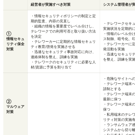
経営者が実施すべき対策
システム管理者が
・情報セキュリティポリシーの制定と定
期的監査、内容の見直し
・テレワークセキ
・組織の情報を重要度でレベル分けし、
実施状況を定期的
テレワークでの利用可否と取り扱い方法
①
・情報のレベル分
を決定
情報セキュ
ス制御、暗号化、
・テレワーカーに定期的な情報セキュリ
リティ保全
・テレワーカーに定
ティ教育/啓発を実施させる
対策
発活動を実施
・迅速なセキュリティ事故対応に向け、
・迅速なセキュリ
連絡体制を整え、訓練を実施
を整え、訓練を実
・テレワークのセキュリティに必要な人
材/資源に予算を割り当て
・危険なサイトへ
・テレワーク端末
請制とする
・テレワーク端末
最新に保つ
②
・テレワーク端末の
マルウェア
保つ
対策
・私用端末のテレ
リティ対策の実施
・ランサムウェア
システムから切り
・なりすましメー