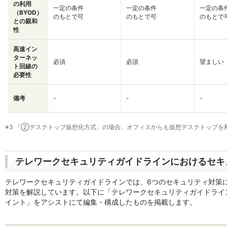
の利用
一定の条件
一定の条件
一定の条
（BYOD）
のもとで可
のもとで可
のもとで
との親和
性
高速イン
ターネッ
必須
必須
望ましい
ト回線の
必要性
備考
-
-
-
※
3 「②デスクトップ仮想化方式」の場合、オフィスからも仮想デスクトップを
テレワークセキュリティガイドラインにおけるセキ
テレワークセキュリティガイドラインでは、6つのセキュリティ対策
対策を解説しています。以下に「テレワークセキュリティガイドライン（
イント」をアシストにて編集・構成したものを掲載します。