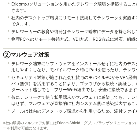
Ericomのソリューションを用いたテレワーク環境を構築する
きます。
社内のデスクトップ環境にリモート接続してテレワークを実施す
できます。
テレワーカーの教育や啓発はテレワーク端末にデータを持ち出し
物理PCへのリモート接続方式、VDI方式、RDS方式に対応。
②マルウェア対策
テレワーク端末にソフトウェアをインストールせずに社内のデスク
用しやすくしなり、モバイルワーク時にiPadを使ったり、テレワー
セキュリティ対策が施された会社貸与のモバイルPCからVPN経由
バ（無償）を活用することにより、ブラウザから接続・認証し、V
ターネット越しでも、フリーWi-Fi経由でも、安全に接続できま
仮にテレワークで使う私用端末がマルウェアに感染しても、テレ
はせず、マルウェアが直接的に社内システム側に感染拡大するこ
メールは社内のデスクトップ環境から利用するため、添付ファイ
※
社内環境のマルウェア対策にはEricom Shield、ダブルブラウザソリューション
ール利用が可能になります。