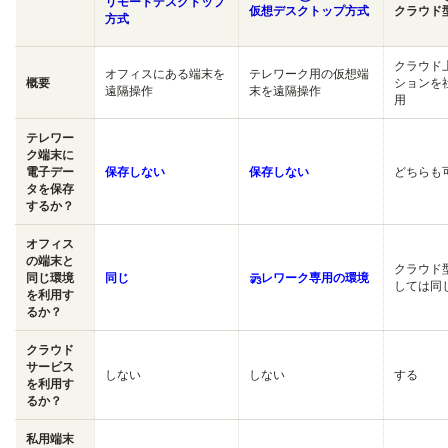
リモートデスクトップ
仮想デスクトップ方式
クラウド
方式
クラウド
オフィスにある端末を
テレワーク用の仮想端
概要
ションを
遠隔操作
末を遠隔操作
用
テレワー
ク端末に
電子デー
保存しない
保存しない
どちらも
タを保存
するか？
オフィス
の端末と
クラウド
同じ環境
同じ
テレワーク専用の環境
※3
しては同
を利用す
るか？
クラウド
サービス
しない
しない
する
を利用す
るか？
私用端末