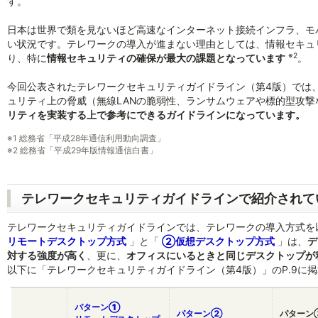
す。
日本は世界で類を見ないほど高速なインターネット接続インフラ、モ
い状況です。テレワークの導入が進まない理由としては、情報セキュ
※2
り、特に
情報セキュリティの確保が最大の課題となっています
。
今回公表されたテレワークセキュリティガイドライン（第4版）では
ュリティ上の脅威（無線LANの脆弱性、ランサムウェアや標的型攻
リティを実装する上で参考にできるガイドラインになっています。
※1
総務省「平成28年通信利用動向調査」
※2
総務省「平成29年版情報通信白書」
テレワークセキュリティガイドラインで紹介されて
テレワークセキュリティガイドラインでは、テレワークの導入方式を
リモートデスクトップ方式
」と「
②仮想デスクトップ方式
」は、
デ
対する強度が高く
、更に、
オフィスにいるときと同じデスクトップが
以下に「テレワークセキュリティガイドライン（第4版）」のP.9に掲
パターン①
パターン②
パターン