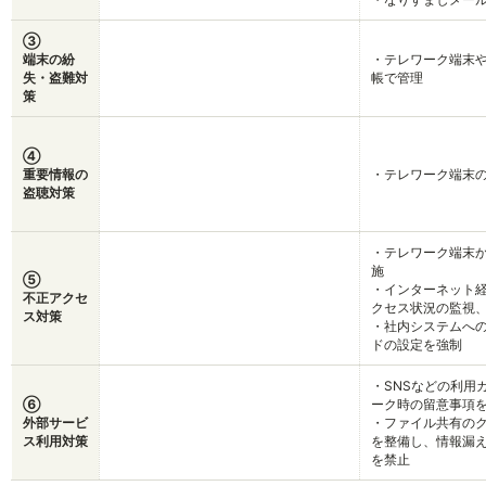
③
端末の紛
・テレワーク端末
失・盗難対
帳で管理
策
④
重要情報の
・テレワーク端末の
盗聴対策
・テレワーク端末
施
⑤
・インターネット
不正アクセ
クセス状況の監視
ス対策
・社内システムへ
ドの設定を強制
・SNSなどの利用
⑥
ーク時の留意事項
外部サービ
・ファイル共有の
ス利用対策
を整備し、情報漏
を禁止