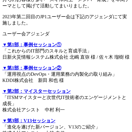
ーマとして掲げて活動してまいりました。
2023年第二回目のJP1ユーザー会は下記のアジェンダにて実
施しました。
ユーザー会アジェンダ
▼第1部：事例セッション①
「これからのIT部門のスキルと育成手法」
日新火災情報システム株式会社 北嶋 直弥 様 / 佐々木 瑠樹 様
▼第1部：事例セッション②
「運用視点のDevOps・運用業務の内製化の取り組み」
KDDI株式会社 新田 和也 様
▼第2部：マイスターセッション
「ITSMマイスターと次世代IT技術者のエンゲージメントと
成長」
株式会社アシスト 中村 利一
▼第3部：V13セッション
「進化を遂げた新バージョン、V13のご紹介」