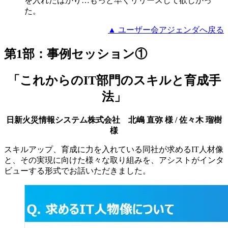
を入れたばかり…もっと早くリリースして欲しかっ
た。
▲ ユーザー会アジェンダへ戻る
第1部：事例セッション①
「これからのIT部門のスキルと育成手
法」
日新火災情報システム株式会社 北嶋 直弥 様 / 佐々木 瑠樹
様
スキルアップ、育成に力を入れている同社が求めるIT人材像
と、その実現に向けた様々な取り組みを、アシストがインタ
ビューする形式でお話いただきました。