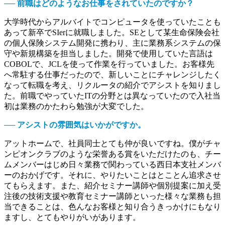
── 前職はどのようなお仕事をされていたのですか？
大学時代からアルバイトでコンピュータを使っていたことも
あって新卒でSIerに就職しました。SEとして某生命保険会社
の個人保険システム開発に携わり、主に業務系システムの保
守や新規構築を担当しました。開発で使用していた言語は
COBOLで、JCLを使って作業を行っていました。お客様先
へ常駐する仕事だったので、新しいことにチャレンジしたく
なって転職を考え、リクルータの紹介でアシストを知りまし
た。前職でやっていたITの分野とは異なっていたので入社当
初は業務のかたわら勉強が大変でした。
── アシストの雰囲気はいかがですか。
アットホームで、社員同士とても仲が良いですね。僕がチャ
ンピオンクラブのような栄誉ある賞をいただけたのも、チー
ムメンバーはじめ日々業務で関わっている西日本支社メンバ
ーのおかげです。それに、やりたいことはとことん追求させ
てもらえます。また、紹介セミナー講師や個別提案に加え受
注後の技術支援や教育セミナー講師といった様々な業務も担
当できることは、色んなお客様と知り合うきっかけにもなり
ますし、とてもやりがいがあります。