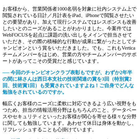
お客様から、営業関係者1000名弱を対象に社内システム上で
閲覧されている日計／月計表をiPad、iPhoneで閲覧させたい
との要望があり、加えて現行システムではレスポンスも改善
したいとのニーズがあることがわかりました。今案件では
WebFOCUSを起点に課題の洗い出しをメインで担当させて
いただき、その際の積極的な行動が成果に繋がったとしてチ
ャンピオンという賞をいただきました。でも、これもVertica
チームメンバーをはじめ、営業の方やチームメンバーのサポ
ートがあってこその受賞だと感じています。
── 今回のチャンピオンクラブ表彰もですが、わずか2年半
の間に林さんは西日本支社の技術関連の賞を3回（特別賞2
回、技術賞1回）も受賞されていますよね！ご自身でどんな
勉強をされているのですか。
幅広くお客様のニーズに柔軟に対応できるよう広い視野をも
つため、担当の情報活用分野はもちろんのこと、データベー
スやセキュリティといったお客様が関心を寄せる様々な分野
に関しても勉強しています。あわせて休日は身体を動かし、
リフレッシュすることも心掛けています。