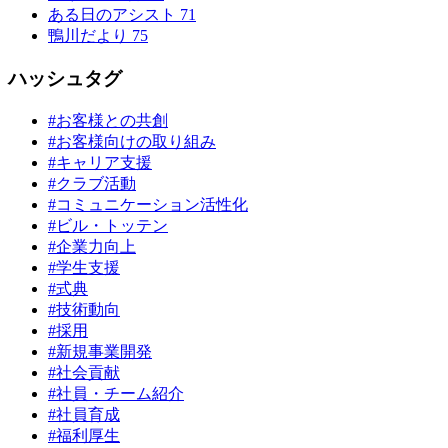
ある日のアシスト
71
鴨川だより
75
ハッシュタグ
#お客様との共創
#お客様向けの取り組み
#キャリア支援
#クラブ活動
#コミュニケーション活性化
#ビル・トッテン
#企業力向上
#学生支援
#式典
#技術動向
#採用
#新規事業開発
#社会貢献
#社員・チーム紹介
#社員育成
#福利厚生