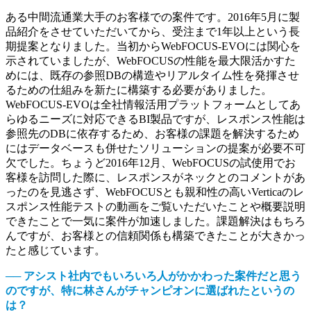
ある中間流通業大手のお客様での案件です。2016年5月に製
品紹介をさせていただいてから、受注まで1年以上という長
期提案となりました。当初からWebFOCUS-EVOには関心を
示されていましたが、WebFOCUSの性能を最大限活かすた
めには、既存の参照DBの構造やリアルタイム性を発揮させ
るための仕組みを新たに構築する必要がありました。
WebFOCUS-EVOは全社情報活用プラットフォームとしてあ
らゆるニーズに対応できるBI製品ですが、レスポンス性能は
参照先のDBに依存するため、お客様の課題を解決するため
にはデータベースも併せたソリューションの提案が必要不可
欠でした。ちょうど2016年12月、WebFOCUSの試使用でお
客様を訪問した際に、レスポンスがネックとのコメントがあ
ったのを見逃さず、WebFOCUSとも親和性の高いVerticaのレ
スポンス性能テストの動画をご覧いただいたことや概要説明
できたことで一気に案件が加速しました。課題解決はもちろ
んですが、お客様との信頼関係も構築できたことが大きかっ
たと感じています。
── アシスト社内でもいろいろ人がかかわった案件だと思う
のですが、特に林さんがチャンピオンに選ばれたというの
は？