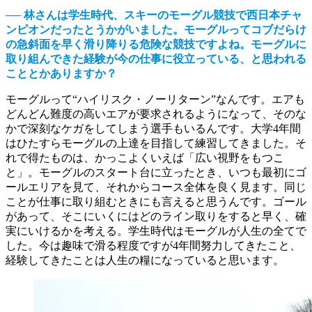
── 林さんは学生時代、スキーのモーグル競技で西日本チャ
ンピオンだったとうかがいました。モーグルってコブだらけ
の急斜面を早く滑り降りる危険な競技ですよね。モーグルに
取り組んできた経験が今の仕事に役立っている、と思われる
こととかありますか？
モーグルって“ハイリスク・ノーリターン”なんです。エアも
どんどん難度の高いエアが要求されるようになって、そのな
かで深刻なケガをしてしまう選手もいるんです。大学4年間
はひたすらモーグルの上達を目指して練習してきました。そ
れで得たものは、かっこよくいえば「広い視野をもつこ
と」。モーグルのスタート台に立ったとき、いつも最初にゴ
ールエリアを見て、それからコース全体を良く見ます。同じ
ことが仕事に取り組むときにも言えると思うんです。ゴール
があって、そこにいくにはどのライン取りをすると早く、確
実にいけるかを考える。学生時代はモーグルが人生の全てで
した。今は趣味で滑る程度ですが4年間努力してきたこと、
経験してきたことは人生の糧になっていると思います。