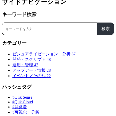
サイドナビゲーション
キーワード検索
検索
カテゴリー
ビジュアライゼーション・分析
67
開発・スクリプト
48
運用・管理
43
アップデート情報
28
イベント／その他
22
ハッシュタグ
#Qlik Sense
#Qlik Cloud
#開発者
#可視化・分析