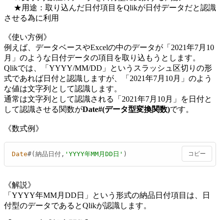
★用途：取り込んだ日付項目をQlikが日付データだと認識
させる為に利用
《使い方例》
例えば、データベースやExcelの中のデータが「2021年7月10
月」のような日付データの項目を取り込もうとします。
Qlikでは、「YYYY/MM/DD」というスラッシュ区切りの形
式であれば日付と認識しますが、「2021年7月10月」のよう
な値は文字列として認識します。
通常は文字列として認識される「2021年7月10月」を日付と
して認識させる関数が
Date#(データ型変換関数)
です。
《数式例》
Date
#(納品日付,
'YYYY年MM月DD日'
)
コピー
《解説》
「YYYY年MM月DD日」という形式の納品日付項目は、日
付型のデータであるとQlikが認識します。