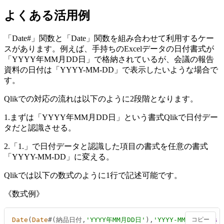
よくある活用例
「Date#」関数と「Date」関数を組み合わせて利用するケー
スがあります。例えば、手持ちのExcelデータの日付書式が
「YYYY年MM月DD日」で格納されているが、会議の報告
資料の日付は「YYYY-MM-DD」で表示したいような場合で
す。
Qlikでの対応の流れは以下のように2段階となります。
1.まずは「YYYY年MM月DD日」という書式Qlikで日付デー
タだと認識させる。
2.「1.」で日付データと認識した項目の書式を任意の書式
「YYYY-MM-DD」に変える。
Qlikでは以下の数式のように1行で記述可能です。
《数式例》
Date
(
Date
#(納品日付,
'YYYY年MM月DD日'
),
'YYYY-MM-DD'
コピー
) 
as
 