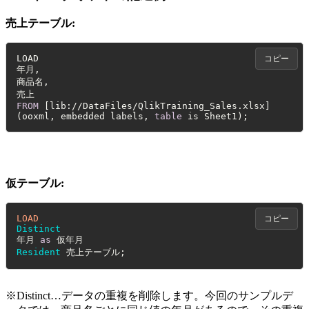
売上テーブル:
LOAD

コピー
年月,

商品名,

FROM
[lib://DataFiles/QlikTraining_Sales.xlsx]
(ooxml, embedded labels, 
table
 is Sheet1);
仮テーブル:
LOAD
コピー
Distinct
年月 
as
Resident
 売上テーブル;
※Distinct…データの重複を削除します。今回のサンプルデ