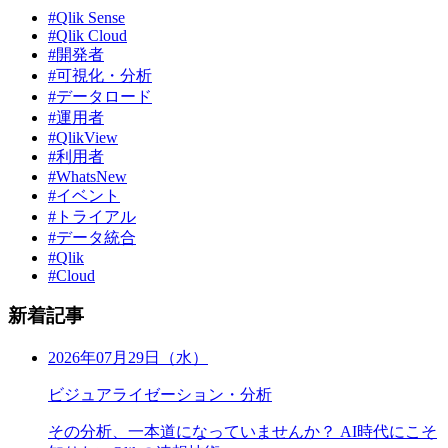
#Qlik Sense
#Qlik Cloud
#開発者
#可視化・分析
#データロード
#運用者
#QlikView
#利用者
#WhatsNew
#イベント
#トライアル
#データ統合
#Qlik
#Cloud
新着記事
2026年07月29日（水）
ビジュアライゼーション・分析
その分析、一本道になっていませんか？ AI時代にこそ