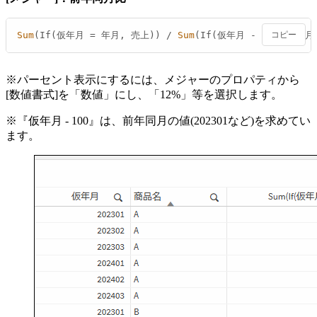
Sum
(If(仮年月 
=
 年月, 売上)) 
/
Sum
(If(仮年月 
-
100
コピー
=
 年月
※パーセント表示にするには、メジャーのプロパティから
[数値書式]を「数値」にし、「12%」等を選択します。
※『仮年月 - 100』は、前年同月の値(202301など)を求めてい
ます。