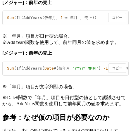
[メジャー]：前年の売上
Sum
(If(AddYears(仮年月,
-1
)
=
 年月 , 売上))
コピー
※「年月」項目が日付型の場合。
※AddYears関数を使用して、前年同月の値を求めます。
[メジャー]：前年の売上
Sum
(If(AddYears(
Date
#(仮年月,
'YYYY年MM月'
),
-1
)
=
コピー
Date
#(
※「年月」項目が文字列型の場合。
※Date#関数で「年月」項目を日付型の値として認識させて
から、AddYears関数を使用して前年同月の値を求めます。
参考：なぜ仮の項目が必要なのか
以下は、少しQlikに慣れている人向けの説明になります。