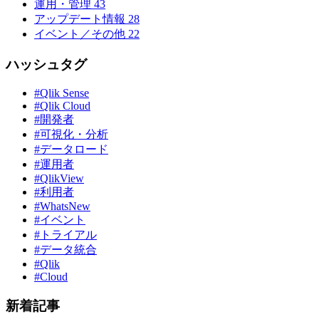
運用・管理
43
アップデート情報
28
イベント／その他
22
ハッシュタグ
#Qlik Sense
#Qlik Cloud
#開発者
#可視化・分析
#データロード
#運用者
#QlikView
#利用者
#WhatsNew
#イベント
#トライアル
#データ統合
#Qlik
#Cloud
新着記事