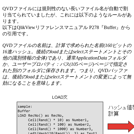
QVDファイルには規則性のない長いファイル名が自動で割
り当てられていましたが、これには以下のようなルールがあ
ります。
以下はQlikViewリファレンスマニュアル P278『Buffer』から
の引用です。
QVDファイルの名前は、計算で求められた名前(160ビットの
16進ハッシュ。後続のloadまたはselectステートメントとその
他の識別情報の全体)であり、通常ApplicationDataフォルダ
か、ユーザープロパティ：パス(105ページ)ページで指定さ
れた別のフォルダに保存されます。つまり、QVDバッファ
は、後続のloadまたはselectステートメントの変更によって無
効になることを意味します。