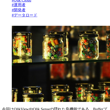
#Qlik Cloud
#運用者
#開発者
#データロード
今回はQlikViewやQlik Senseの隠れた良機能である、Bufferプ