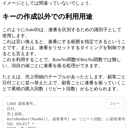
イメージとしては間違っていないでしょう。
キーの作成以外での利用用途
このようにAutoIDは、連番を区別するための識別子として
使用します。
これは言い換えると、連番にする範囲を指定できるというこ
とです。または、連番をリセットするタイミングを制御でき
るとも言えます。
これを利用することで、RowNo関数やRecNo関数では難し
い、項目の値ごとに連番を振る処理ができます。
たとえば、売上明細のテーブルがあったとします。顧客ごと
日付ごとに並べ替えた上で、顧客ごとに連番を振っていくこ
とで累積の購入回数（リピート回数）がもとめられます。
LOAD 顧客番号,

コピー
日付,

売上金額,

AutoNumber(RowNo(), 顧客番号) as リピート回数; //顧客番
SQL SELECT *
