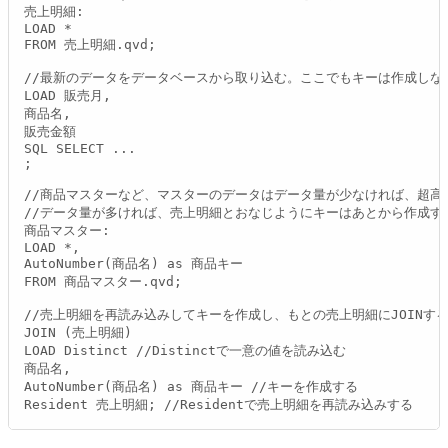
売上明細:

LOAD *

FROM 売上明細.qvd;

//最新のデータをデータベースから取り込む。ここでもキーは作成しない
LOAD 販売月,

商品名,

販売金額

SQL SELECT ...

;

//商品マスターなど、マスターのデータはデータ量が少なければ、超高速
//データ量が多ければ、売上明細とおなじようにキーはあとから作成する
商品マスター:

LOAD *,

AutoNumber(商品名) as 商品キー

FROM 商品マスター.qvd;

//売上明細を再読み込みしてキーを作成し、もとの売上明細にJOINする
JOIN (売上明細)

LOAD Distinct //Distinctで一意の値を読み込む

商品名,

AutoNumber(商品名) as 商品キー //キーを作成する

Resident 売上明細; //Residentで売上明細を再読み込みする