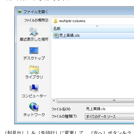
［列見出し］を［先頭行］に変更して、［次へ］ボタンをク