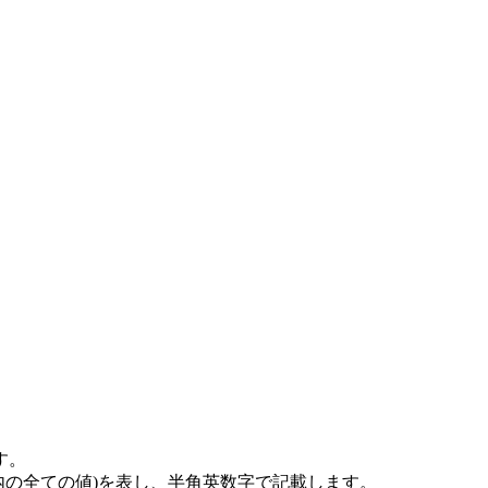
す。
内の全ての値)を表し、半角英数字で記載します。