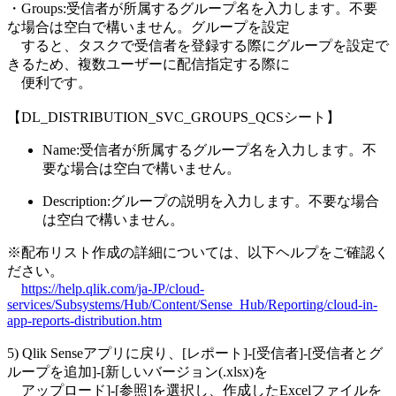
・Groups:受信者が所属するグループ名を入力します。不要
な場合は空白で構いません。グループを設定
すると、タスクで受信者を登録する際にグループを設定で
きるため、複数ユーザーに配信指定する際に
便利です。
【DL_DISTRIBUTION_SVC_GROUPS_QCSシート】
Name:受信者が所属するグループ名を入力します。不
要な場合は空白で構いません。
Description:グループの説明を入力します。不要な場合
は空白で構いません。
※配布リスト作成の詳細については、以下ヘルプをご確認く
ださい。
https://help.qlik.com/ja-JP/cloud-
services/Subsystems/Hub/Content/Sense_Hub/Reporting/cloud-in-
app-reports-distribution.htm
5) Qlik Senseアプリに戻り、[レポート]-[受信者]-[受信者とグ
ループを追加]-[新しいバージョン(.xlsx)を
アップロード]-[参照]を選択し、作成したExcelファイルを