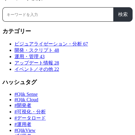
検索
カテゴリー
ビジュアライゼーション・分析
67
開発・スクリプト
48
運用・管理
43
アップデート情報
28
イベント／その他
22
ハッシュタグ
#Qlik Sense
#Qlik Cloud
#開発者
#可視化・分析
#データロード
#運用者
#QlikView