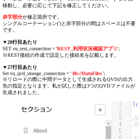
移動し、必要に応じて下記を修正してください。
赤字部分
が修正箇所です。
シングルコーテーション(')と赤字部分の間はスペースは不要
です。
▼20行目あたり
SET vu_rest_connection = '
REST_利用状況確認アプリ
';
※REST接続の作成で設定した接続名を記載します。
▼27行目あたり
Set vu_qvd_storage_connection = '
lib://DataFiles
';
※リロードの際に中間データとして生成されるQVDの出力
先の指定となります。私が試した際は3つのQVDファイルが
生成されました。