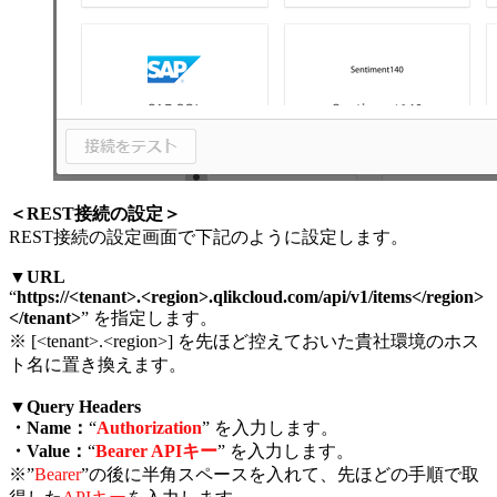
＜REST接続の設定＞
REST接続の設定画面で下記のように設定します。
▼URL
“
https://<tenant>.<region>.qlikcloud.com/api/v1/items</region>
</tenant>
” を指定します。
※ [<tenant>.<region>] を先ほど控えておいた貴社環境のホス
ト名に置き換えます。
▼Query Headers
・Name：
“
Authorization
” を入力します。
・Value：
“
Bearer APIキー
” を入力します。
※”
Bearer
”の後に半角スペースを入れて、先ほどの手順で取