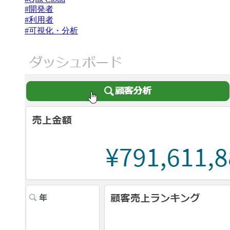
#開発者
#利用者
#可視化・分析