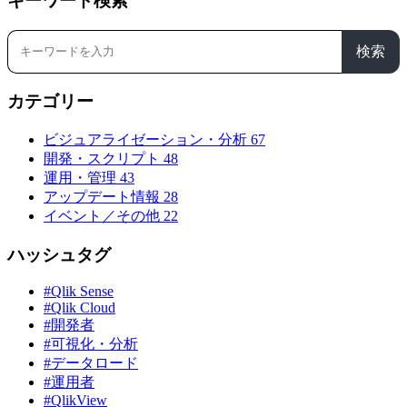
キーワード検索
検索
カテゴリー
ビジュアライゼーション・分析
67
開発・スクリプト
48
運用・管理
43
アップデート情報
28
イベント／その他
22
ハッシュタグ
#Qlik Sense
#Qlik Cloud
#開発者
#可視化・分析
#データロード
#運用者
#QlikView