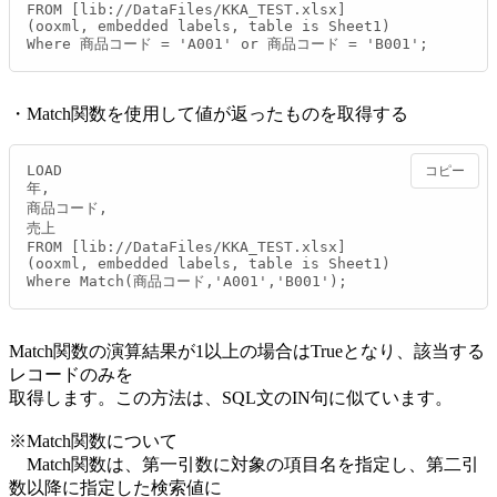
FROM [lib://DataFiles/KKA_TEST.xlsx]

(ooxml, embedded labels, table is Sheet1)

Where 商品コード = 'A001' or 商品コード = 'B001';
・Match関数を使用して値が返ったものを取得する
LOAD

コピー
年,

商品コード,

売上

FROM [lib://DataFiles/KKA_TEST.xlsx]

(ooxml, embedded labels, table is Sheet1)

Where Match(商品コード,'A001','B001');
Match関数の演算結果が1以上の場合はTrueとなり、該当する
レコードのみを
取得します。この方法は、SQL文のIN句に似ています。
※Match関数について
Match関数は、第一引数に対象の項目名を指定し、第二引
数以降に指定した検索値に