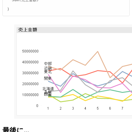
)
最後に...