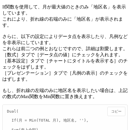
If関数を使用して、月が最大値のときのみ「地区名」を表示
しています。
これにより、折れ線の右端のみに「地区名」が表示されま
す。
さらに、以下の設定によりデータ点を表示したり、凡例など
を非表示にしています。
これらは前二つの例とおなじですので、詳細は割愛します。
［数式］タブで［データ点の値］にチェックを入れます。
［基本設定］タブで［チャートにタイトルを表示する］のチ
ェックをはずします。
［プレゼンテーション］タブで［凡例の表示］のチェックを
はずします。
もし、折れ線の左端のみに地区名を表示したい場合は、上記
の数式のMax関数をMin関数に置き換えます。
Dual(

コピー
  If(月 = Min(TOTAL 月), 地区名, ''),

  Sum(売上金額)
