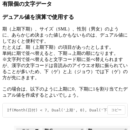
有限個の文字データ
デュアル値を演算で使用する
期（上期下期）、サイズ（SML）、性別（男女）のよう
に、あらかじめ決まった値しかもないものは、デュアル値に
しておくと便利です。
たとえば、期（上期下期）の項目があったとします。
単純に期で並べ替えると、下期→上期の順になります。
※文字列で並べ替えると文字コード順に並べ替えられます
が、漢字の文字コードは音読みのアイウエオ順に振られてい
ることが多いため、下（ゲ）と上（ジョウ）では下（ゲ）の
方が先にきます。
この場合は、以下のように上期に0、下期に1を割り当てたデ
ュアル値を作成するとよいでしょう。
If(Month(日付) < 7, Dual('上期', 0), Dual('下期', 1)) 
コピー