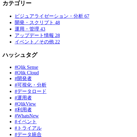
カテゴリー
ビジュアライゼーション・分析
67
開発・スクリプト
48
運用・管理
43
アップデート情報
28
イベント／その他
22
ハッシュタグ
#Qlik Sense
#Qlik Cloud
#開発者
#可視化・分析
#データロード
#運用者
#QlikView
#利用者
#WhatsNew
#イベント
#トライアル
#データ統合