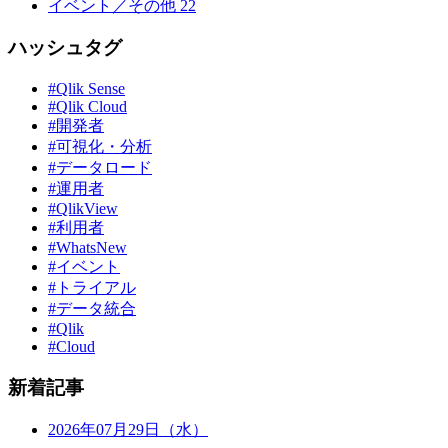
イベント／その他
22
ハッシュタグ
#Qlik Sense
#Qlik Cloud
#開発者
#可視化・分析
#データロード
#運用者
#QlikView
#利用者
#WhatsNew
#イベント
#トライアル
#データ統合
#Qlik
#Cloud
新着記事
2026年07月29日（水）