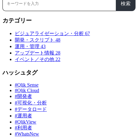
検索
カテゴリー
ビジュアライゼーション・分析
67
開発・スクリプト
48
運用・管理
43
アップデート情報
28
イベント／その他
22
ハッシュタグ
#Qlik Sense
#Qlik Cloud
#開発者
#可視化・分析
#データロード
#運用者
#QlikView
#利用者
#WhatsNew