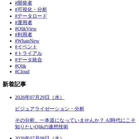
#開発者
#可視化・分析
#データロード
#運用者
#QlikView
#利用者
#WhatsNew
#イベント
#トライアル
#データ統合
#Qlik
#Cloud
新着記事
2026年07月29日（水）
ビジュアライゼーション・分析
その分析、一本道になっていませんか？ AI時代にこそ
知りたいQlikの連想技術
2026年07月08日（水）