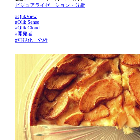
ビジュアライゼーション・分析
#QlikView
#Qlik Sense
#Qlik Cloud
#開発者
#可視化・分析