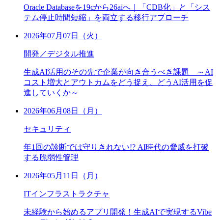
Oracle Databaseを19cから26aiへ｜「CDB化」と「シス
テム停止時間短縮」を両立する移行アプローチ
2026年07月07日（火）
開発／デジタル推進
生成AI活用のその先で企業が向き合うべき課題 ～AI
コスト増大とアウトカムをどう捉え、どうAI活用を促
進していくか～
2026年06月08日（月）
セキュリティ
年1回の診断では守りきれない!? AI時代の脅威を打破
する脆弱性管理
2026年05月11日（月）
ITインフラストラクチャ
未経験から始めるアプリ開発！生成AIで実現するVibe