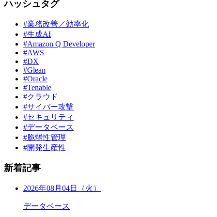
ハッシュタグ
#業務改善／効率化
#生成AI
#Amazon Q Developer
#AWS
#DX
#Glean
#Oracle
#Tenable
#クラウド
#サイバー攻撃
#セキュリティ
#データベース
#脆弱性管理
#開発生産性
新着記事
2026年08月04日（火）
データベース