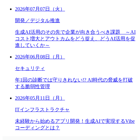
2026年07月07日（火）
開発／デジタル推進
生成AI活用のその先で企業が向き合うべき課題 ～AI
コスト増大とアウトカムをどう捉え、どうAI活用を促
進していくか～
2026年06月08日（月）
セキュリティ
年1回の診断では守りきれない!? AI時代の脅威を打破
する脆弱性管理
2026年05月11日（月）
ITインフラストラクチャ
未経験から始めるアプリ開発！生成AIで実現するVibe
コーディングとは？