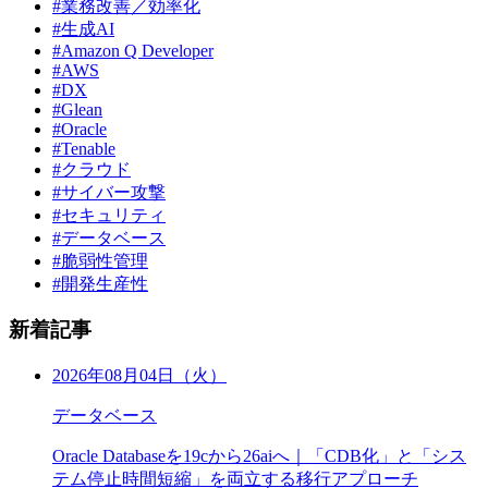
#業務改善／効率化
#生成AI
#Amazon Q Developer
#AWS
#DX
#Glean
#Oracle
#Tenable
#クラウド
#サイバー攻撃
#セキュリティ
#データベース
#脆弱性管理
#開発生産性
新着記事
2026年08月04日（火）
データベース
Oracle Databaseを19cから26aiへ｜「CDB化」と「シス
テム停止時間短縮」を両立する移行アプローチ