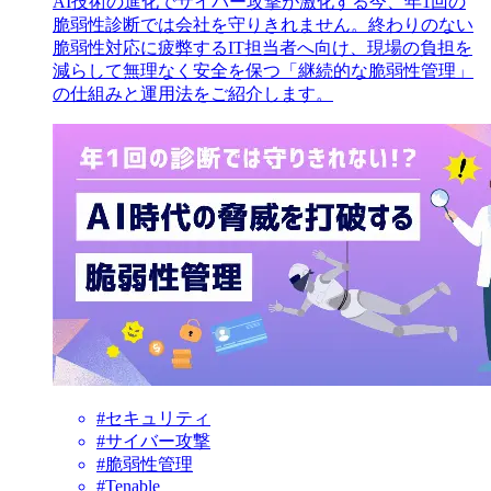
AI技術の進化でサイバー攻撃が激化する今、年1回の
脆弱性診断では会社を守りきれません。終わりのない
脆弱性対応に疲弊するIT担当者へ向け、現場の負担を
減らして無理なく安全を保つ「継続的な脆弱性管理」
の仕組みと運用法をご紹介します。
#セキュリティ
#サイバー攻撃
#脆弱性管理
#Tenable