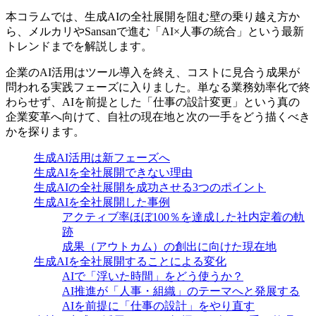
本コラムでは、生成AIの全社展開を阻む壁の乗り越え方か
ら、メルカリやSansanで進む「AI×人事の統合」という最新
トレンドまでを解説します。
企業のAI活用はツール導入を終え、コストに見合う成果が
問われる実践フェーズに入りました。単なる業務効率化で終
わらせず、AIを前提とした「仕事の設計変更」という真の
企業変革へ向けて、自社の現在地と次の一手をどう描くべき
かを探ります。
生成AI活用は新フェーズへ
生成AIを全社展開できない理由
生成AIの全社展開を成功させる3つのポイント
生成AIを全社展開した事例
アクティブ率ほぼ100％を達成した社内定着の軌
跡
成果（アウトカム）の創出に向けた現在地
生成AIを全社展開することによる変化
AIで「浮いた時間」をどう使うか？
AI推進が「人事・組織」のテーマへと発展する
AIを前提に「仕事の設計」をやり直す