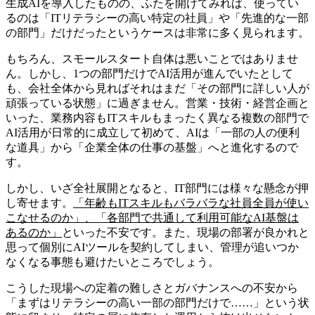
生成AIを導入したものの、ふたを開けてみれば、使ってい
るのは「ITリテラシーの高い特定の社員」や「先進的な一部
の部門」だけだったというケースは非常に多く見られます。
もちろん、スモールスタート自体は悪いことではありませ
ん。しかし、1つの部門だけでAI活用が進んでいたとして
も、会社全体から見ればそれはまだ「その部門に詳しい人が
頑張っている状態」に過ぎません。営業・技術・経営企画と
いった、業務内容もITスキルもまったく異なる複数の部門で
AI活用が日常的に成立して初めて、AIは「一部の人の便利
な道具」から「企業全体の仕事の基盤」へと進化するので
す。
しかし、いざ全社展開となると、IT部門には様々な懸念が押
し寄せます。
「年齢もITスキルもバラバラな社員全員が使い
こなせるのか」、「各部門で共通して利用可能なAI基盤は
あるのか」
といった不安です。また、現場の部署が良かれと
思って個別にAIツールを契約してしまい、管理が追いつか
なくなる事態も避けたいところでしょう。
こうした現場への定着の難しさとガバナンスへの不安から
「まずはリテラシーの高い一部の部門だけで……」という状