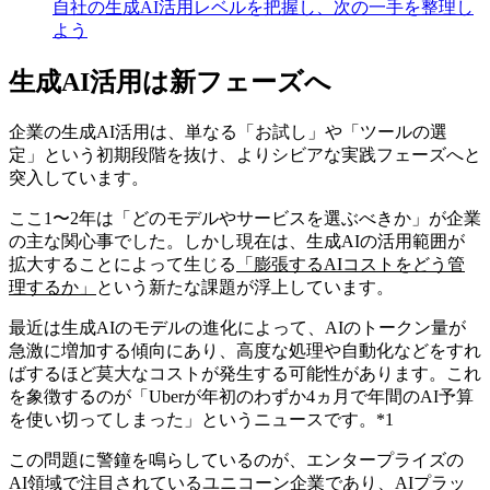
自社の生成AI活用レベルを把握し、次の一手を整理し
よう
生成AI活用は新フェーズへ
企業の生成AI活用は、単なる「お試し」や「ツールの選
定」という初期段階を抜け、よりシビアな実践フェーズへと
突入しています。
ここ1〜2年は「どのモデルやサービスを選ぶべきか」が企業
の主な関心事でした。しかし現在は、生成AIの活用範囲が
拡大することによって生じる
「膨張するAIコストをどう管
理するか」
という新たな課題が浮上しています。
最近は生成AIのモデルの進化によって、AIのトークン量が
急激に増加する傾向にあり、高度な処理や自動化などをすれ
ばするほど莫大なコストが発生する可能性があります。これ
を象徴するのが「Uberが年初のわずか4ヵ月で年間のAI予算
を使い切ってしまった」というニュースです。*1
この問題に警鐘を鳴らしているのが、エンタープライズの
AI領域で注目されているユニコーン企業であり、AIプラッ