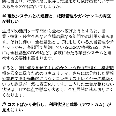
態に留まり、特定の層に依存した運用から抜け出せないケー
スもあるのではないでしょうか。
💭 複数システムとの連携と、権限管理やガバナンスの両立
が難しい
生成AIの活用を一部門から全社へ広げようとすると、営
業・技術・経営企画など立場の異なる部門での利用が進みま
す。それに伴い、全社基盤として利用している文書管理やチ
ャットから、各部門で契約しているCRMや各種SaaS、さら
には全社基盤のDWHなど、多岐にわたる業務システムと連
携する必要性も高まります。
すると、
誰に何を見せてよいのかという権限管理や、機密情
報を安全に扱うためのセキュリティ、さらには分散した情報
や業務文脈を横断的につなぐコンテキストレイヤーの構築
と
いった課題が一気に表面化します。こうした土台が整わない
状況は、ITの観点で懸念が大きく、全社展開に踏み切りにく
くなります。
💭 コストばかり先行し、利用状況と成果（アウトカム）が
見えにくい