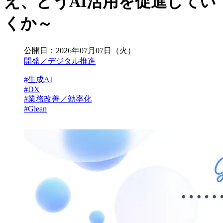
え、どうAI活用を促進してい
くか～
公開日：
2026年07月07日（火）
開発／デジタル推進
#生成AI
#DX
#業務改善／効率化
#Glean