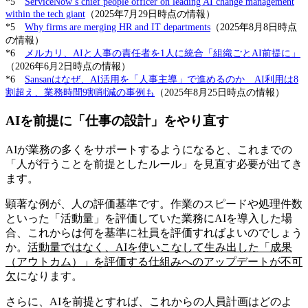
*5
ServiceNow’s chief people officer on leading AI change management
within the tech giant
（2025年7月29日時点の情報）
*5
Why firms are merging HR and IT departments
（2025年8月8日時点
の情報）
*6
メルカリ、AIと人事の責任者を1人に統合「組織ごとAI前提に」
（2026年6月2日時点の情報）
*6
Sansanはなぜ、AI活用を「人事主導」で進めるのか AI利用は8
割超え、業務時間9割削減の事例も
（2025年8月25日時点の情報）
AIを前提に「仕事の設計」をやり直す
AIが業務の多くをサポートするようになると、これまでの
「人が行うことを前提としたルール」を見直す必要が出てき
ます。
顕著な例が、人の評価基準です。作業のスピードや処理件数
といった「活動量」を評価していた業務にAIを導入した場
合、これからは何を基準に社員を評価すればよいのでしょう
か。
活動量ではなく、AIを使いこなして生み出した「成果
（アウトカム）」を評価する仕組みへのアップデートが不可
欠
になります。
さらに、AIを前提とすれば、これからの人員計画はどのよ