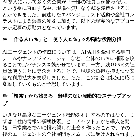
AI導入において多くの企業が「一部の社員しか使わない」
という壁に直面する中、現場へ無理なくAIを浸透させるこ
とができました。前述したエバンジェリスト活動や全社コン
テストによる熱量の波及に加えて、以下の現実的なアプロー
チが定着の原動力となっています。
✏️ 「作る人15％」と「使う人85％」の明確な役割分担
AIエージェントの作成については、AI活用を牽引する専門
チームやナレッジマネージャーなど、全体の15％に権限を絞
ることでガバナンスを効かせています。一方、残り85％の社
員は使うことに専念させることで、現場の負担を抑えつつ安
全な利用拡大を実現しました。ただ、この割合は状況に応じ
変動していくものと予想しています。
✏️ 「検索」から始まる、無理のない段階的なステップアッ
プ
いきなり高度なエージェント機能を利用するのではなく、ま
ずは「社内情報の横断検索」と「チャット」から導入を開
始。日常業務でAIに慣れ親しむ土台を作ったことで、その
後のエージェントの全社展開もスムーズに受け入れられまし