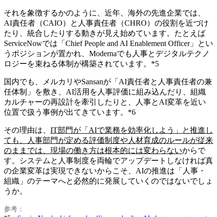
それを象徴するかのように、近年、海外の先進企業では、
AI責任者（CAIO）と人事責任者（CHRO）の役割を近づけ
たり、統合したりする動きが見え始めています。たとえば
ServiceNowでは「Chief People and AI Enablement Officer」とい
うポジションが置かれ、Modernaでも人事とデジタルテクノ
ロジーを束ねる体制が構築されています。*5
国内でも、メルカリやSansanが「AI責任者と人事責任者の兼
任体制」を敷き、AI活用を人事評価に組み込んだり、組織
カルチャーの再設計を牽引したりと、人事とAI変革を近い
位置で扱う事例が出てきています。*6
その理由は、
IT部門が「AIで業務を効率化しよう」と推進し
ても、人事部門が定める評価制度や人材育成のルールが従来
のままでは、現場の働き方は根本的には変わらない
からで
す。システムと人事制度を両輪でアップデートしなければ真
の企業変革は実現できないからこそ、AIの推進は「人事・
組織」のテーマへと必然的に発展していくのではないでしょ
うか。
参考：