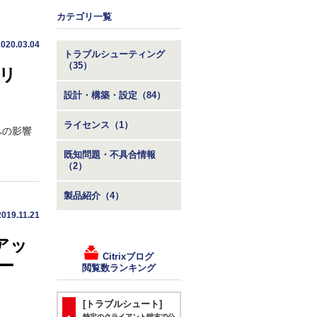
カテゴリ一覧
2020.03.04
トラブルシューティング
（35）
ザリ
設計・構築・設定（84）
ライセンス（1）
品への影響
既知問題・不具合情報
（2）
製品紹介（4）
2019.11.21
へアッ
Citrixブログ
ー
閲覧数ランキング
[トラブルシュート]
特定のクライアント端末で公