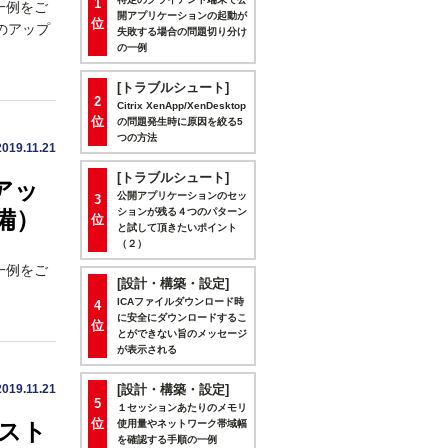
1
の一例をご
開アプリケーションの起動が
位
のアップ
失敗する場合の問題切り分け
の一例
[トラブルシュート]
2
Citrix XenApp/XenDesktop
位
の問題発生時に原因を絞る5
つの方法
2019.11.21
[トラブルシュート]
へアッ
公開アプリケーションのセッ
3
備）
ションが残る４つのパターン
位
と試して頂きたいポイント
（２）
の一例をご
[設計・構築・設定]
ICAファイルダウンロード時
4
に安全にダウンロードするこ
位
とができない旨のメッセージ
が表示される
2019.11.21
[設計・構築・設定]
5
１セッションあたりのメモリ
位
ンスト
使用量やネットワーク帯域幅
を確認する手順の一例