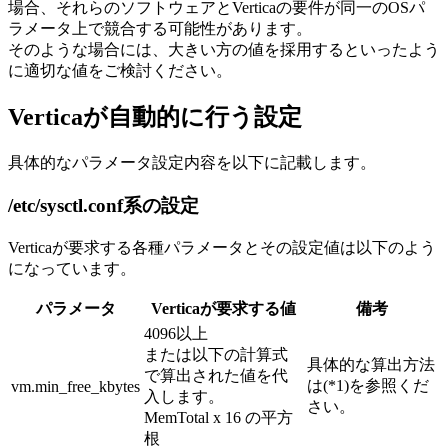
場合、それらのソフトウェアとVerticaの要件が同一のOSパ
ラメータ上で競合する可能性があります。
そのような場合には、大きい方の値を採用するといったよう
に適切な値をご検討ください。
Verticaが自動的に行う設定
具体的なパラメータ設定内容を以下に記載します。
/etc/sysctl.conf系の設定
Verticaが要求する各種パラメータとその設定値は以下のよう
になっています。
パラメータ
Verticaが要求する値
備考
4096以上
または以下の計算式
具体的な算出方法
で算出された値を代
は(*1)を参照くだ
vm.min_free_kbytes
入します。
さい。
MemTotal x 16 の平方
根