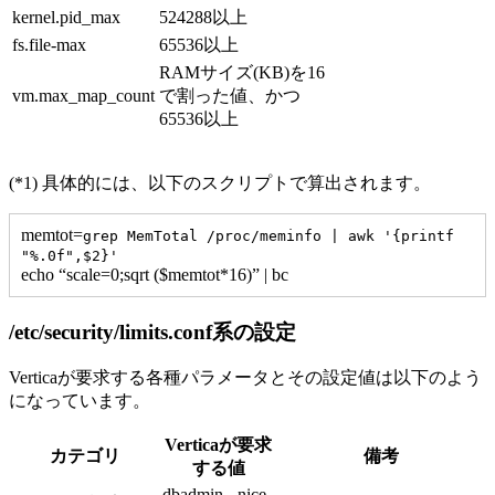
kernel.pid_max
524288以上
fs.file-max
65536以上
RAMサイズ(KB)を16
vm.max_map_count
で割った値、かつ
65536以上
(*1) 具体的には、以下のスクリプトで算出されます。
memtot=
grep MemTotal /proc/meminfo | awk '{printf
"%.0f",$2}'
echo “scale=0;sqrt ($memtot*16)” | bc
/etc/security/limits.conf系の設定
Verticaが要求する各種パラメータとその設定値は以下のよう
になっています。
Verticaが要求
カテゴリ
備考
する値
dbadmin - nice