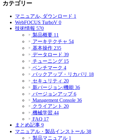
カテゴリー
マニュアル, ダウンロード
1
WebFOCUS TurboV
0
技術情報
570
製品概要
11
アーキテクチャ
54
基本操作
235
データロード
39
チューニング
15
ベンチマーク
4
バックアップ・リカバリ
18
セキュリティ
20
新バージョン/機能
36
バージョンアップ
6
Management Console
36
クライアント
20
機械学習
44
FAQ
17
まとめ記事
9
マニュアル・製品インストール
38
製品マニュアル
1