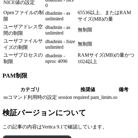
NICE値の設定
0
Openファイルの制
65536以上、またはRAM
dbadmin - as
unlimited
限
サイズ(MB)の量
ユーザアドレス空
dbadmin - as
無制限
unlimited
間の制限
ユーザファイルサ
dbadmin - fsize
無制限
unlimited
イズの制限
ユーザプロセスの
RAMサイズ(MB)の量かつ
dbadmin -
nproc 4096
制限
1024以上
PAM制限
カテゴリ
推奨値
備考
suコマンド利用時の設定
session required pam_limits.so
検証バージョンについて
この記事の内容はVertica 9.1で確認しています。