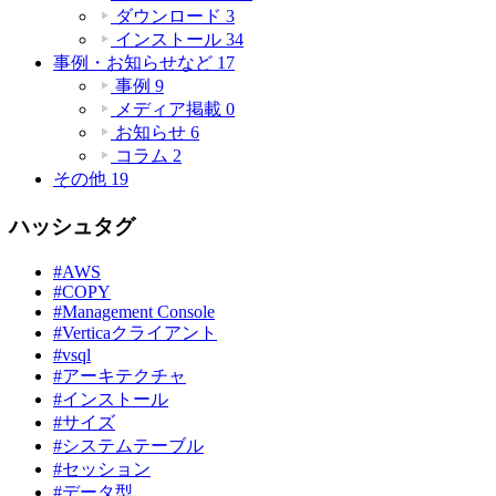
ダウンロード
3
インストール
34
事例・お知らせなど
17
事例
9
メディア掲載
0
お知らせ
6
コラム
2
その他
19
ハッシュタグ
#AWS
#COPY
#Management Console
#Verticaクライアント
#vsql
#アーキテクチャ
#インストール
#サイズ
#システムテーブル
#セッション
#データ型