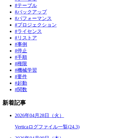
#テーブル
#バックアップ
#パフォーマンス
#プロジェクション
#ライセンス
#リストア
#事例
#停止
#手順
#権限
#機械学習
#要件
#起動
#関数
新着記事
2026年04月28日（火）
Verticaログファイル一覧(24.3)