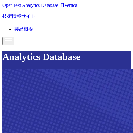
OpenText Analytics Database
旧Vertica
技術情報サイト
製品概要
Analytics Database