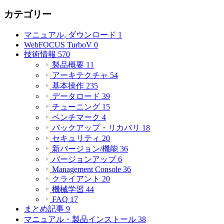
カテゴリー
マニュアル, ダウンロード
1
WebFOCUS TurboV
0
技術情報
570
製品概要
11
アーキテクチャ
54
基本操作
235
データロード
39
チューニング
15
ベンチマーク
4
バックアップ・リカバリ
18
セキュリティ
20
新バージョン/機能
36
バージョンアップ
6
Management Console
36
クライアント
20
機械学習
44
FAQ
17
まとめ記事
9
マニュアル・製品インストール
38