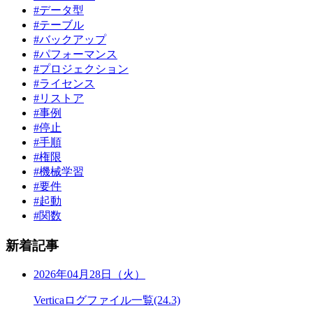
#データ型
#テーブル
#バックアップ
#パフォーマンス
#プロジェクション
#ライセンス
#リストア
#事例
#停止
#手順
#権限
#機械学習
#要件
#起動
#関数
新着記事
2026年04月28日（火）
Verticaログファイル一覧(24.3)