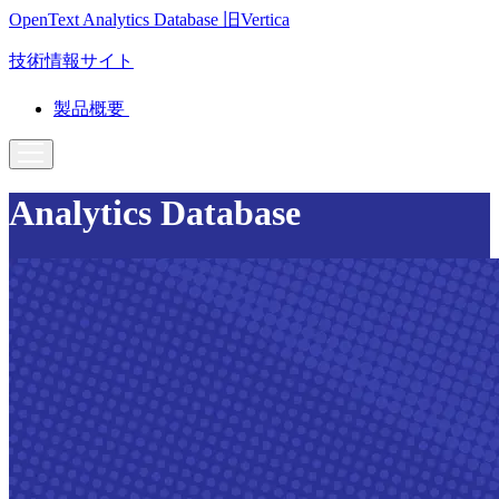
OpenText Analytics Database
旧Vertica
技術情報サイト
製品概要
Analytics Database