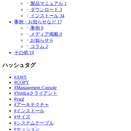
製品マニュアル
1
ダウンロード
3
インストール
34
事例・お知らせなど
17
事例
9
メディア掲載
0
お知らせ
6
コラム
2
その他
19
ハッシュタグ
#AWS
#COPY
#Management Console
#Verticaクライアント
#vsql
#アーキテクチャ
#インストール
#サイズ
#システムテーブル
#セッション