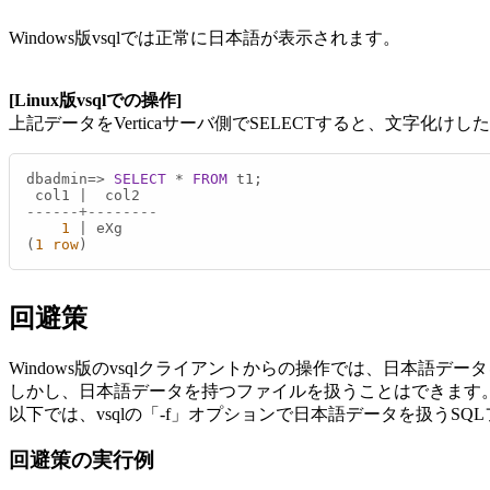
Windows版vsqlでは正常に日本語が表示されます。
[Linux版vsqlでの操作]
上記データをVerticaサーバ側でSELECTすると、文字化け
dbadmin
=
>
SELECT
*
FROM
 t1;

 col1 
|
------+--------
1
|
 eXg

(
1
row
)
回避策
Windows版のvsqlクライアントからの操作では、日本語デ
しかし、日本語データを持つファイルを扱うことはできます
以下では、vsqlの「-f」オプションで日本語データを扱うS
回避策の実行例