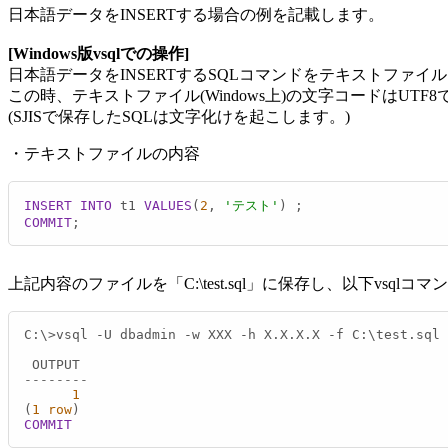
日本語データをINSERTする場合の例を記載します。
[Windows版vsqlでの操作]
日本語データをINSERTするSQLコマンドをテキストファイ
この時、テキストファイル(Windows上)の文字コードはUTF
(SJISで保存したSQLは文字化けを起こします。)
・テキストファイルの内容
INSERT INTO
 t1 
VALUES
(
2
, 
'テスト'
COMMIT
;
上記内容のファイルを「C:\test.sql」に保存し、以下vsql
C:\
>
vsql 
-
U dbadmin 
-
w XXX 
-
h X.X.X.X 
-
f C:\test.sql

--------
1
(
1
row
COMMIT