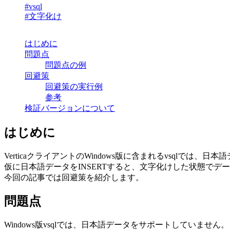
#vsql
#文字化け
はじめに
問題点
問題点の例
回避策
回避策の実行例
参考
検証バージョンについて
はじめに
VerticaクライアントのWindows版に含まれるvsqlでは
仮に日本語データをINSERTすると、文字化けした状態でデ
今回の記事では回避策を紹介します。
問題点
Windows版vsqlでは、日本語データをサポートしていません。