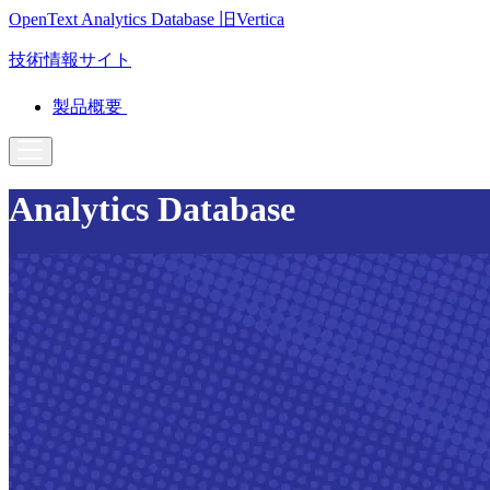
OpenText Analytics Database
旧Vertica
技術情報サイト
製品概要
Analytics Database