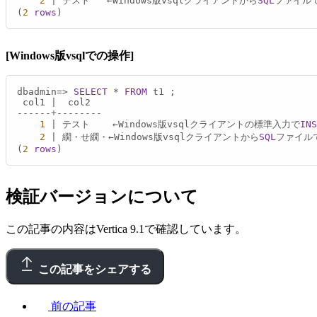
2
|
 テスト   ←Windows版vsqlクライアントから
SQL
ファイル
(
2
rows
)
[Windows版vsqlでの操作]
dbadmin
=
>
SELECT
*
FROM
 t1 ;

 col1 
|
------+--------
1
|
 テスト    ←Windows版vsqlクライアントの標準入力で
INS
2
|
 繝・せ繝・←Windows版vsqlクライアントから
SQL
ファイル
(
2
rows
)
検証バージョンについて
この記事の内容はVertica 9.1で確認しています。
この記事をシェアする
前の記事