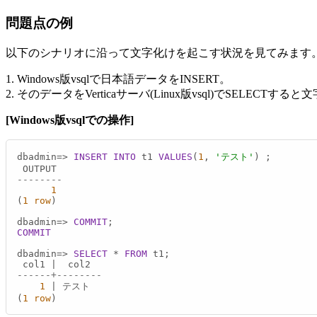
問題点の例
以下のシナリオに沿って文字化けを起こす状況を見てみます
1. Windows版vsqlで日本語データをINSERT。
2. そのデータをVerticaサーバ(Linux版vsql)でSELECT
[Windows版vsqlでの操作]
dbadmin
=
>
INSERT INTO
 t1 
VALUES
(
1
, 
'テスト'
) ;

--------
1
(
1
row
)

dbadmin
=
>
COMMIT
COMMIT
dbadmin
=
>
SELECT
*
FROM
 t1;

 col1 
|
------+--------
1
|
 テスト

(
1
row
)