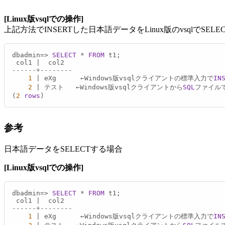
[Linux版vsqlでの操作]
上記方法でINSERTした日本語データをLinux版のvsqlでSEL
dbadmin
=
>
SELECT
*
FROM
 t1;

 col1 
|
------+--------
1
|
 eXg      ←Windows版vsqlクライアントの標準入力で
IN
2
|
 テスト   ←Windows版vsqlクライアントから
SQL
ファイル
(
2
rows
)
参考
日本語データをSELECTする場合
[Linux版vsqlでの操作]
dbadmin
=
>
SELECT
*
FROM
 t1;

 col1 
|
------+--------
1
|
 eXg      ←Windows版vsqlクライアントの標準入力で
IN