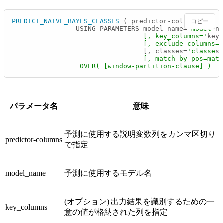
PREDICT_NAIVE_BAYES_CLASSES
 ( predictor‑columns

コピー
                USING PARAMETERS model_name=
'model
‑na
                                 [, key_columns='
key‑
                                 [, exclude_columns='
                                 [, classes=
'classe
s
'
                                 [, match_by_pos=matc
                 OVER( [window-partition-clause] ) 
パラメータ名
意味
予測に使用する説明変数列をカンマ区切り
predictor‑columns
で指定
model_name
予測に使用するモデル名
(オプション) 出力結果を識別するための一
key_columns
意の値が格納された列を指定