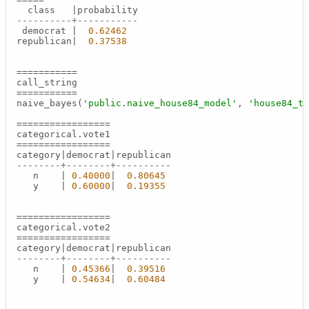
  class   
|
----------+-----------
 democrat 
|
0.62462
republican
|
0.37538
=
=
=
=
=
=
=
=
=
=
=
=
=
=
=
=
=
=
=
=
=
=
naive_bayes(
'public.naive_house84_model'
, 
'house84_tr
=
=
=
=
=
=
=
=
=
=
=
=
=
=
=
=
=
=
=
=
=
=
=
=
=
=
=
=
=
=
=
=
=
=
category
|
democrat
|
--------+--------+----------
   n    
|
0.40000
|
0.80645
   y    
|
0.60000
|
0.19355
=
=
=
=
=
=
=
=
=
=
=
=
=
=
=
=
=
=
=
=
=
=
=
=
=
=
=
=
=
=
=
=
=
=
category
|
democrat
|
--------+--------+----------
   n    
|
0.45366
|
0.39516
   y    
|
0.54634
|
0.60484