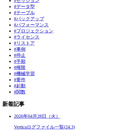
#セッション
#データ型
#テーブル
#バックアップ
#パフォーマンス
#プロジェクション
#ライセンス
#リストア
#事例
#停止
#手順
#権限
#機械学習
#要件
#起動
#関数
新着記事
2026年04月28日（火）
Verticaログファイル一覧(24.3)