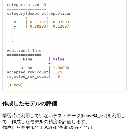
=
=
=
=
=
=
=
=
=
=
=
=
=
=
=
=
=
=
=
=
=
=
=
=
=
=
=
=
=
=
=
=
=
=
category
|
democrat
|
--------+--------+----------
   n    
|
0.11707
|
0.87903
   y    
|
0.88293
|
0.12097
　・

　・

=
=
=
=
=
=
=
=
=
=
=
=
=
=
=
=
=
=
=
=
=
=
=
=
=
=
=
=
=
=
       Name       
|
Value
------------------+--------
      alpha       
|
1.00000
accepted_row_count
|
325
rejected_row_count
|
0
(
1
row
)
作成したモデルの評価
学習時に利用していないテストデータ(house84_test)を利用し
て、作成したモデルの精度を評価します。
作成したモデルによる評価(予測)を行うには