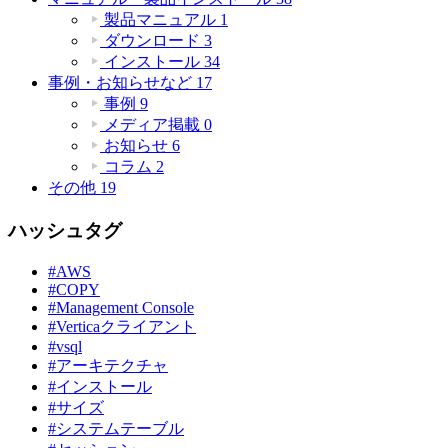
製品マニュアル
1
ダウンロード
3
インストール
34
事例・お知らせなど
17
事例
9
メディア掲載
0
お知らせ
6
コラム
2
その他
19
ハッシュタグ
#AWS
#COPY
#Management Console
#Verticaクライアント
#vsql
#アーキテクチャ
#インストール
#サイズ
#システムテーブル