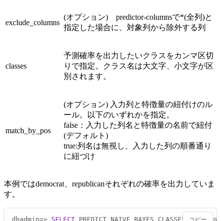
(オプション) predictor‑columnsで*(全列)と
exclude_columns
指定した場合に、対象列から除外する列
予測確率を出力したいクラスをカンマ区切
classes
りで指定。クラス名は大文字、小文字が区
別されます。
(オプション) 入力列と特徴量の紐付けのル
ール。以下のいずれかを指定。
false：入力した列名と特徴量の名前で紐付
match_by_pos
(デフォルト)
true:列名は無視し、入力した列の順番通り
に紐づけ
本例ではdemocrat、republicanそれぞれの確率を出力していま
す。
dbadmin
=
>
SELECT
 PREDICT_NAIVE_BAYES_CLASSES (id, vot
コピー