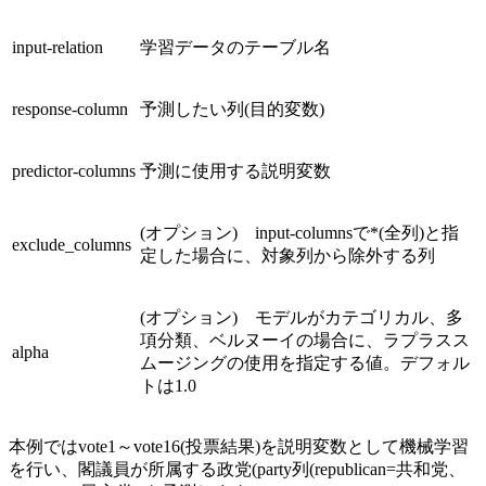
input‑relation
学習データのテーブル名
response‑column
予測したい列(目的変数)
predictor‑columns
予測に使用する説明変数
(オプション) input‑columnsで*(全列)と指
exclude_columns
定した場合に、対象列から除外する列
(オプション) モデルがカテゴリカル、多
項分類、ベルヌーイの場合に、ラプラスス
alpha
ムージングの使用を指定する値。デフォル
トは1.0
本例ではvote1～vote16(投票結果)を説明変数として機械学習
を行い、閣議員が所属する政党(party列(republican=共和党、