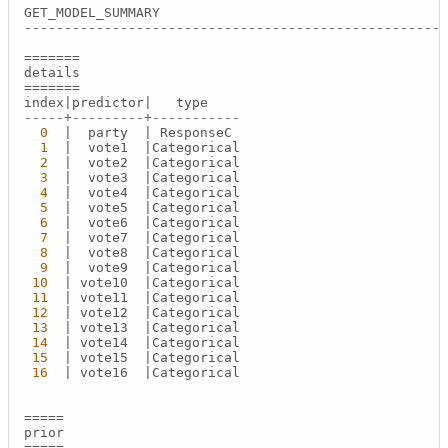
-----------------------------------------------------
=
=
=
=
=
=
=
=
=
=
=
=
=
=
index
|
predictor
|
-----+---------+-----------
0
|
  party  
|
 ResponseC

1
|
  vote1  
|
Categorical

2
|
  vote2  
|
Categorical

3
|
  vote3  
|
Categorical

4
|
  vote4  
|
Categorical

5
|
  vote5  
|
Categorical

6
|
  vote6  
|
Categorical

7
|
  vote7  
|
Categorical

8
|
  vote8  
|
Categorical

9
|
  vote9  
|
Categorical

10
|
 vote10  
|
Categorical

11
|
 vote11  
|
Categorical

12
|
 vote12  
|
Categorical

13
|
 vote13  
|
Categorical

14
|
 vote14  
|
Categorical

15
|
 vote15  
|
Categorical

16
|
 vote16  
|
Categorical

=
=
=
=
=
=
=
=
=
=