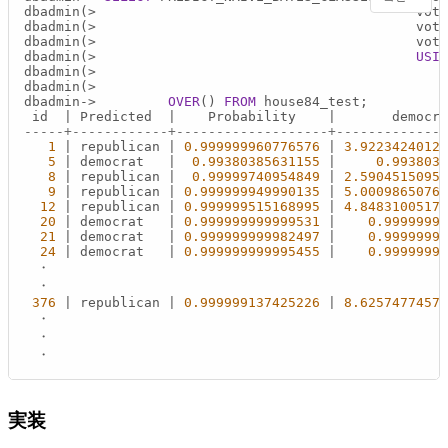
dbadmin(
>
                                        vote
dbadmin(
>
                                        vote
dbadmin(
>
                                        vote
dbadmin(
>
USIN
dbadmin(
>
                                           
dbadmin(
>
                                            
dbadmin
-
>
OVER
() 
FROM
 house84_test;

 id  
|
 Predicted  
|
    Probability    
|
       democra
-----+------------+-------------------+--------------
1
|
 republican 
|
0.999999960776576
|
3.92234240121
5
|
 democrat   
|
0.99380385631155
|
0.9938038
8
|
 republican 
|
0.99999740954849
|
2.59045150953
9
|
 republican 
|
0.999999949990135
|
5.00098650760
12
|
 republican 
|
0.999999515168995
|
4.84831005174
20
|
 democrat   
|
0.999999999999531
|
0.99999999
21
|
 democrat   
|
0.999999999982497
|
0.99999999
24
|
 democrat   
|
0.999999999995455
|
0.99999999
　・

　・

376
|
 republican 
|
0.999999137425226
|
8.62574774571
　・

　・

　・
実装