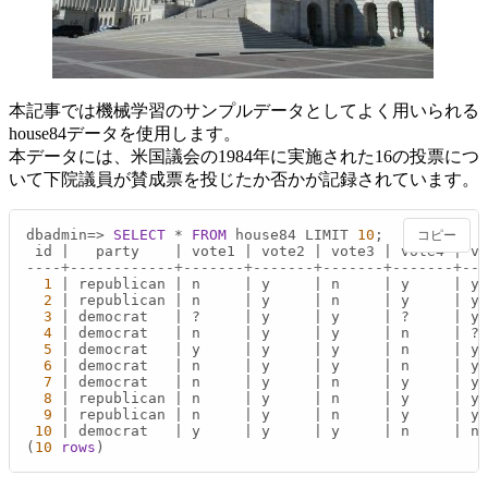
本記事では機械学習のサンプルデータとしてよく用いられる
house84データを使用します。
本データには、米国議会の1984年に実施された16の投票につ
いて下院議員が賛成票を投じたか否かが記録されています。
dbadmin
=
>
SELECT
*
FROM
 house84 LIMIT 
10
;

コピー
 id 
|
   party    
|
 vote1 
|
 vote2 
|
 vote3 
|
 vote4 
|
 vo
----+------------+-------+-------+-------+-------+--
1
|
 republican 
|
 n     
|
 y     
|
 n     
|
 y     
|
 y 
2
|
 republican 
|
 n     
|
 y     
|
 n     
|
 y     
|
 y 
3
|
 democrat   
|
 ?     
|
 y     
|
 y     
|
 ?     
|
 y 
4
|
 democrat   
|
 n     
|
 y     
|
 y     
|
 n     
|
 ? 
5
|
 democrat   
|
 y     
|
 y     
|
 y     
|
 n     
|
 y 
6
|
 democrat   
|
 n     
|
 y     
|
 y     
|
 n     
|
 y 
7
|
 democrat   
|
 n     
|
 y     
|
 n     
|
 y     
|
 y 
8
|
 republican 
|
 n     
|
 y     
|
 n     
|
 y     
|
 y 
9
|
 republican 
|
 n     
|
 y     
|
 n     
|
 y     
|
 y 
10
|
 democrat   
|
 y     
|
 y     
|
 y     
|
 n     
|
 n 
(
10
rows
)