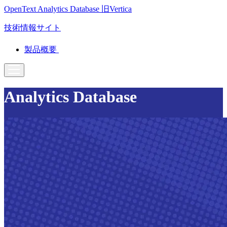
OpenText Analytics Database
旧Vertica
技術情報サイト
製品概要
Analytics Database