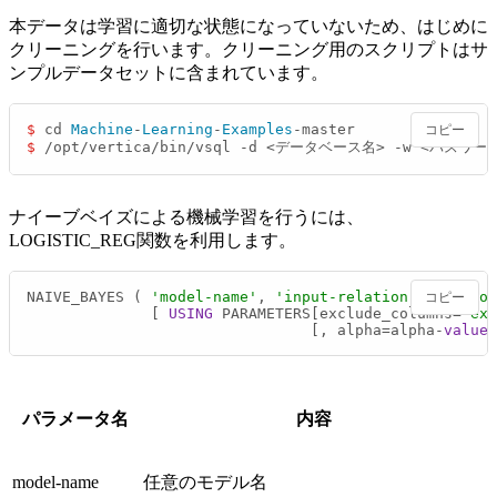
本データは学習に適切な状態になっていないため、はじめに
クリーニングを行います。クリーニング用のスクリプトはサ
ンプルデータセットに含まれています。
$ 
cd 
Machine
-
Learning
-
Examples
コピー
$ 
/opt/vertica/bin/vsql -d <データベース名> -w <パスワード> 
ナイーブベイズによる機械学習を行うには、
LOGISTIC_REG関数を利用します。
NAIVE_BAYES ( 
'model‑name'
, 
'input‑relation'
, 
'respon
コピー
	      [ 
USING
 PARAMETERS[exclude_columns
=
'exc
	                        [, alpha
=
alpha
-
value
]
パラメータ名
内容
model‑name
任意のモデル名