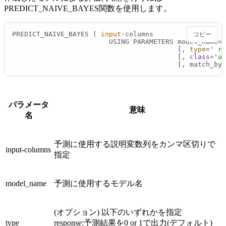
PREDICT_NAIVE_BAYES関数を使用します。
PREDICT_NAIVE_BAYES ( 
input
‑columns

コピー
                        USING PARAMETERS model_name=
'
                                         [, 
type
=
' re
                                         [, 
class
=
'us
                                         [, match_by_
パラメータ
意味
名
予測に使用する説明変数列をカンマ区切りで
input‑columns
指定
model_name
予測に使用するモデル名
(オプション) 以下のいずれかを指定
type
response:予測結果を0 or 1で出力(デフォルト)