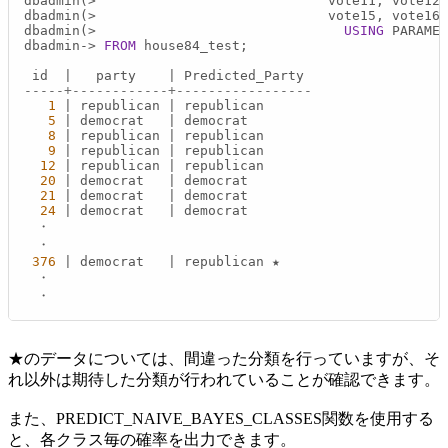
dbadmin(
>
                             vote11, vote12,
dbadmin(
>
                             vote15, vote16

dbadmin(
>
USING
 PARAMET
dbadmin
-
>
FROM
 house84_test;

 id  
|
   party    
|
-----+------------+-----------------
1
|
 republican 
|
 republican

5
|
 democrat   
|
 democrat

8
|
 republican 
|
 republican

9
|
 republican 
|
 republican

12
|
 republican 
|
 republican

20
|
 democrat   
|
 democrat

21
|
 democrat   
|
 democrat

24
|
 democrat   
|
 democrat

　・

　・

376
|
 democrat   
|
 republican ★

　・

　・
★のデータについては、間違った分類を行っていますが、そ
れ以外は期待した分類が行われていることが確認できます。
また、PREDICT_NAIVE_BAYES_CLASSES関数を使用する
と、各クラス毎の確率を出力できます。