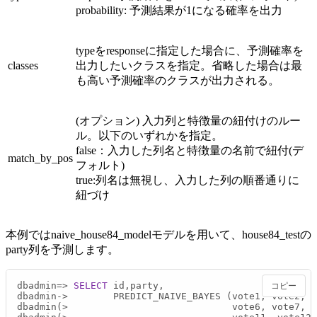
probability: 予測結果が1になる確率を出力
typeをresponseに指定した場合に、予測確率を
classes
出力したいクラスを指定。省略した場合は最
も高い予測確率のクラスが出力される。
(オプション) 入力列と特徴量の紐付けのルー
ル。以下のいずれかを指定。
false：入力した列名と特徴量の名前で紐付(デ
match_by_pos
フォルト)
true:列名は無視し、入力した列の順番通りに
紐づけ
本例ではnaive_house84_modelモデルを用いて、house84_testの
party列を予測します。
dbadmin
=
>
SELECT
 id,party,

コピー
dbadmin
-
>
        PREDICT_NAIVE_BAYES (vote1, vote2, v
dbadmin(
>
                             vote6, vote7, v