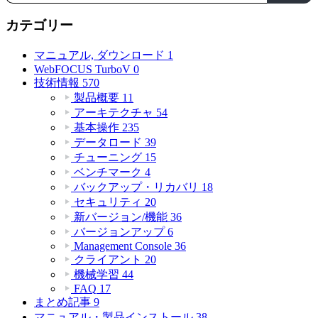
カテゴリー
マニュアル, ダウンロード
1
WebFOCUS TurboV
0
技術情報
570
製品概要
11
アーキテクチャ
54
基本操作
235
データロード
39
チューニング
15
ベンチマーク
4
バックアップ・リカバリ
18
セキュリティ
20
新バージョン/機能
36
バージョンアップ
6
Management Console
36
クライアント
20
機械学習
44
FAQ
17
まとめ記事
9
マニュアル・製品インストール
38