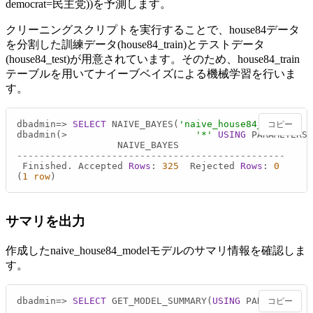
democrat=民主党))を予測します。
クリーニングスクリプトを実行することで、house84データ
を分割した訓練データ(house84_train)とテストデータ
(house84_test)が用意されています。そのため、house84_train
テーブルを用いてナイーブベイズによる機械学習を行いま
す。
dbadmin
=
>
SELECT
 NAIVE_BAYES(
'naive_house84_model'
, 
'
コピー
dbadmin(
>
'*'
USING
 PARAMETERS 
------------------------------------------------
 Finished. Accepted 
Rows
: 
325
  Rejected 
Rows
: 
0
(
1
row
)
サマリを出力
作成したnaive_house84_modelモデルのサマリ情報を確認しま
す。
dbadmin
=
>
SELECT
 GET_MODEL_SUMMARY(
USING
 PARAMETERS m
コピー